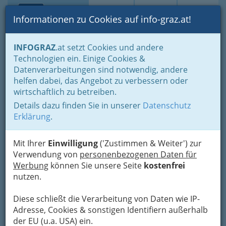
Toggle navi
Suche
Login
Menü
Informationen zu Cookies auf info-graz.at!
Home
Branchen
Gewerbe, Handwerk, Banken
INFOGRAZ
.at setzt Cookies und andere
Information und Consulting
Werbung & Marktkommunikation
Technologien ein. Einige Cookies &
Ankündigungsunternehmen - Außenwerbung
Datenverarbeitungen sind notwendig, andere
MEGA VIEW Außenwerbung
Nav
helfen dabei, das Angebot zu verbessern oder
wirtschaftlich zu betreiben.
GmbH
Details dazu finden Sie in unserer
Datenschutz
Hartenaugasse 6, 8010 Graz
Erklärung
.
+43 316 818 819
+43 316 818 819 - 4
Mit Ihrer
Einwilligung
('Zustimmen & Weiter') zur
Verwendung von
personenbezogenen Daten für
Werbung
können Sie unsere Seite
kostenfrei
nutzen.
Karte
Diese schließt die Verarbeitung von Daten wie IP-
Adresse, Cookies & sonstigen Identifiern außerhalb
Adresse mit Google Maps anschauen
der EU (u.a. USA) ein.