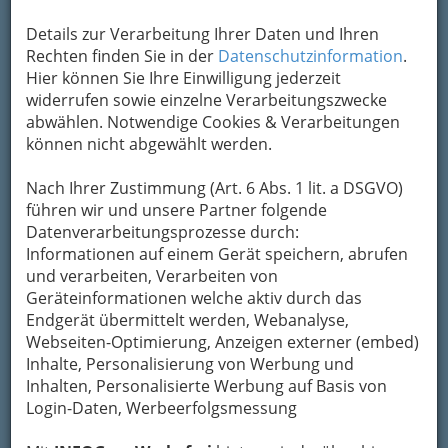
Details zur Verarbeitung Ihrer Daten und Ihren
Kontaktaufnahme
Rechten finden Sie in der
Datenschutzinformation
.
Hier können Sie Ihre Einwilligung jederzeit
Um die Info-Graz Firmen
vor Spam-Mails zu
widerrufen sowie einzelne Verarbeitungszwecke
bewahren
, verwenden wir an dieser Stelle zur
abwählen. Notwendige Cookies & Verarbeitungen
Übermittlung Ihrer Nachricht ein sicheres
können nicht abgewählt werden.
Formular. Ihre Nachricht wird nach dem
Absenden umgehend per Mail an das
Nach Ihrer Zustimmung (Art. 6 Abs. 1 lit. a DSGVO)
Unternehmen MEGA VIEW Außenwerbung
führen wir und unsere Partner folgende
GmbH weitergeleitet.
Datenverarbeitungsprozesse durch:
Informationen auf einem Gerät speichern, abrufen
Mein Name
und verarbeiten, Verarbeiten von
Geräteinformationen welche aktiv durch das
Endgerät übermittelt werden, Webanalyse,
Meine Email Adresse
Webseiten-Optimierung, Anzeigen externer (embed)
Inhalte, Personalisierung von Werbung und
Inhalten, Personalisierte Werbung auf Basis von
Login-Daten, Werbeerfolgsmessung
Mein Betreff