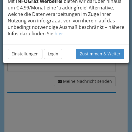
Mit
INFOGraz Werbefrei
bieten wir darüber hinaus
um € 4,99/Monat eine
'trackingfreie'
Alternative,
Meine Nachricht
welche die Datenverarbeitungen im Zuge Ihrer
Nutzung von info-graz.at von vornherein auf das
unbedingt notwendige Ausmaß beschränkt – nähere
Infos dazu finden Sie
hier
Einstellungen
Login
Zustimmen & Weiter
Meine Nachricht senden