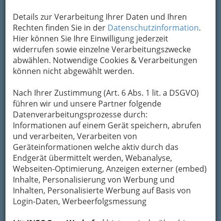
Details zur Verarbeitung Ihrer Daten und Ihren
Rechten finden Sie in der
Datenschutzinformation
.
Wir bewerben Ihre Website in regionalen,
Hier können Sie Ihre Einwilligung jederzeit
nationalen und internationalen Online-Medien
widerrufen sowie einzelne Verarbeitungszwecke
und Suchmaschinen. Preiswertes Webdesign
abwählen. Notwendige Cookies & Verarbeitungen
mit CMS.
Wir unterstützen Ihren Erfolg im
können nicht abgewählt werden.
Web!
Nachhaltige Top 10-Platzierung Ihrer
Website in Suchmaschinen, professionelle
Nach Ihrer Zustimmung (Art. 6 Abs. 1 lit. a DSGVO)
Suchmaschinenoptimierung und kalkulierbare
führen wir und unsere Partner folgende
Werbung in Österreich, Deutschland, Schweiz,
Datenverarbeitungsprozesse durch:
Slowenien, Kroatien.
E-Mailmarketing total
Informationen auf einem Gerät speichern, abrufen
legal, ohne Spam und doch erfolgreich.
Wir
und verarbeiten, Verarbeiten von
helfen Ihnen gerne!
Geräteinformationen welche aktiv durch das
Endgerät übermittelt werden, Webanalyse,
Kategorien
Webseiten-Optimierung, Anzeigen externer (embed)
Inhalte, Personalisierung von Werbung und
Inhalten, Personalisierte Werbung auf Basis von
2
Apris Kanu Camp Venek
Login-Daten, Werbeerfolgsmessung
Griesgasse 40, 8020 Graz