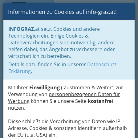
Toggle navi
Suche
Login
Menü
Informationen zu Cookies auf info-graz.at!
Home
Branchen
Gewerbe, Handwerk, Banken
INFOGRAZ
.at setzt Cookies und andere
Information und Consulting
Werbung & Marktkommunikation
Technologien ein. Einige Cookies &
Werbeunternehmer
Datenverarbeitungen sind notwendig, andere
Nav
helfen dabei, das Angebot zu verbessern oder
Werbeunternehmer
wirtschaftlich zu betreiben.
Details dazu finden Sie in unserer
Datenschutz
Erklärung
.
Bezirksauswahl
Alle Bezirke
Mit Ihrer
Einwilligung
('Zustimmen & Weiter') zur
Verwendung von
personenbezogenen Daten für
Werbung
können Sie unsere Seite
kostenfrei
1
Agentur media.w@tch - Ihr Marketing-
nutzen.
Berater
Diese schließt die Verarbeitung von Daten wie IP-
Rastbühelstrasse 122, 8075
Adresse, Cookies & sonstigen Identifiern außerhalb
Hart bei Graz
der EU (u.a. USA) ein.
+43 664 340 9967