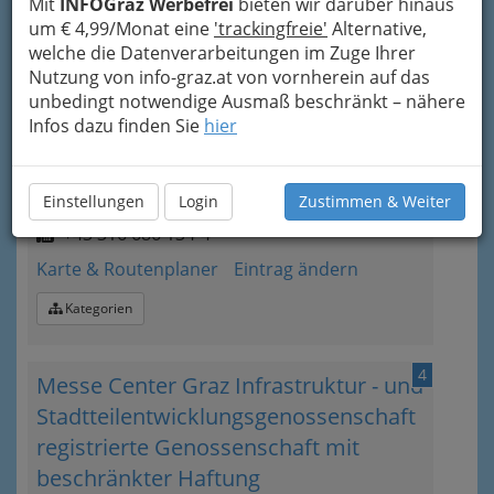
Mit
INFOGraz Werbefrei
bieten wir darüber hinaus
Karte & Routenplaner
Eintrag ändern
um € 4,99/Monat eine
'trackingfreie'
Alternative,
welche die Datenverarbeitungen im Zuge Ihrer
Kategorien
Nutzung von info-graz.at von vornherein auf das
unbedingt notwendige Ausmaß beschränkt – nähere
3
Hans-Dieter Grosz
Infos dazu finden Sie
hier
Anton-Kleinoscheg-Straße 31, 8051 Graz-
Gösting
Einstellungen
Login
Zustimmen & Weiter
+43 316 686 134
+43 316 686 134-4
Karte & Routenplaner
Eintrag ändern
Kategorien
4
Messe Center Graz Infrastruktur - und
Stadtteilentwicklungsgenossenschaft
registrierte Genossenschaft mit
beschränkter Haftung