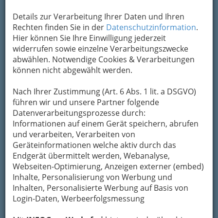
Auch zu schmecken ist sie. Blau wird
alkaisch, Gelbrot sauer schmecken. Alle
Details zur Verarbeitung Ihrer Daten und Ihren
Manifestationen der Wesenheiten sind
Rechten finden Sie in der
Datenschutzinformation
.
verwandt.
Johann Wolfgang von Goethe
Hier können Sie Ihre Einwilligung jederzeit
widerrufen sowie einzelne Verarbeitungszwecke
Farben lösen bei Menschen verschiedene
abwählen. Notwendige Cookies & Verarbeitungen
Reaktionen und Assoziationen aus. Die
können nicht abgewählt werden.
psychologischen Empfindungen sind nicht nur
abhängig von den individuellen Erfahrungen,
Nach Ihrer Zustimmung (Art. 6 Abs. 1 lit. a DSGVO)
sondern auch bestimmt durch über
führen wir und unsere Partner folgende
Jahrhunderte vererbte Überlieferungen.
Auch
Datenverarbeitungsprozesse durch:
wenn Farben in
Informationen auf einem Gerät speichern, abrufen
verschiedenen
und verarbeiten, Verarbeiten von
Kulturen andere
Geräteinformationen welche aktiv durch das
Bedeutungen haben,
Endgerät übermittelt werden, Webanalyse,
findet man doch
Webseiten-Optimierung, Anzeigen externer (embed)
Übereinstimmungen.
Inhalte, Personalisierung von Werbung und
Die Farben haben seit jeher für uns große
Inhalten, Personalisierte Werbung auf Basis von
Bedeutung. Es ist also kein Wunder, dass diese
Login-Daten, Werbeerfolgsmessung
im kosmischen Gedächtnis stark verankert sind.