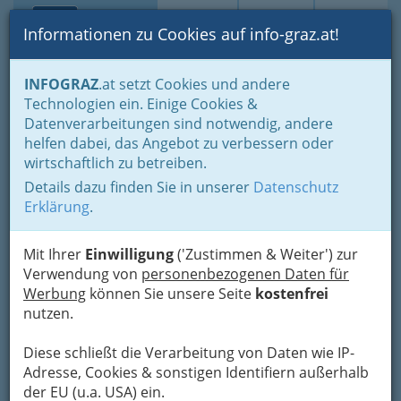
Toggle navi
Suche
Login
Menü
Informationen zu Cookies auf info-graz.at!
Home
Branchen
Gewerbe, Handwerk, Banken
INFOGRAZ
.at setzt Cookies und andere
Information und Consulting
Werbung & Marktkommunikation
Technologien ein. Einige Cookies &
Farben und ihre werbepsyochologische Bedeutung
Datenverarbeitungen sind notwendig, andere
Nav
helfen dabei, das Angebot zu verbessern oder
Farben und ihre
wirtschaftlich zu betreiben.
werbepsyochologische
Details dazu finden Sie in unserer
Datenschutz
Erklärung
.
Bedeutung
Mit Ihrer
Einwilligung
('Zustimmen & Weiter') zur
Ich habe nichts
Verwendung von
personenbezogenen Daten für
dagegen, wenn
Werbung
können Sie unsere Seite
kostenfrei
man die Farbe
nutzen.
sogar zu fühlen
glaubt; ihr eigenes
Diese schließt die Verarbeitung von Daten wie IP-
Eigenschaftliche
Adresse, Cookies & sonstigen Identifiern außerhalb
würde nur dadurch noch mehr betätigt.
der EU (u.a. USA) ein.