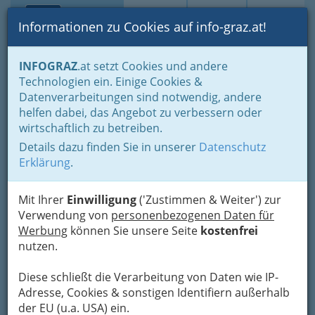
Toggle navi
Suche
Login
Menü
Informationen zu Cookies auf info-graz.at!
Home
Branchen
Notdienste für (fast) alle Fälle
INFOGRAZ
.at setzt Cookies und andere
Apothekennotdienst
Technologien ein. Einige Cookies &
Dreifaltigkeits - Apotheke
Datenverarbeitungen sind notwendig, andere
helfen dabei, das Angebot zu verbessern oder
Lazarettgasse 1, 8020 Graz
wirtschaftlich zu betreiben.
+43 316 711 987
Details dazu finden Sie in unserer
Datenschutz
+43 316 711 987-6
Erklärung
.
Mit Ihrer
Einwilligung
('Zustimmen & Weiter') zur
Verwendung von
personenbezogenen Daten für
Karte
Werbung
können Sie unsere Seite
kostenfrei
nutzen.
Karte anzeigen
Diese schließt die Verarbeitung von Daten wie IP-
Adresse, Cookies & sonstigen Identifiern außerhalb
Kontaktaufnahme
der EU (u.a. USA) ein.