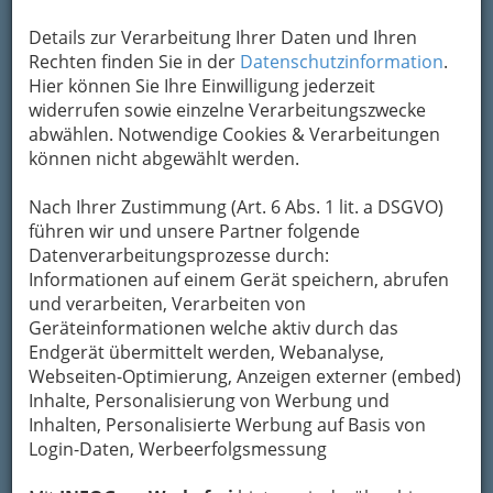
Um die Info-Graz Firmen
vor Spam-Mails zu
bewahren
, verwenden wir an dieser Stelle zur
Details zur Verarbeitung Ihrer Daten und Ihren
Übermittlung Ihrer Nachricht ein sicheres
Rechten finden Sie in der
Datenschutzinformation
.
Formular. Ihre Nachricht wird nach dem
Hier können Sie Ihre Einwilligung jederzeit
Absenden umgehend per Mail an das
widerrufen sowie einzelne Verarbeitungszwecke
Unternehmen Dreifaltigkeits - Apotheke
abwählen. Notwendige Cookies & Verarbeitungen
weitergeleitet.
können nicht abgewählt werden.
Mein Name
Nach Ihrer Zustimmung (Art. 6 Abs. 1 lit. a DSGVO)
führen wir und unsere Partner folgende
Datenverarbeitungsprozesse durch:
Meine Email Adresse
Informationen auf einem Gerät speichern, abrufen
und verarbeiten, Verarbeiten von
Geräteinformationen welche aktiv durch das
Endgerät übermittelt werden, Webanalyse,
Mein Betreff
Webseiten-Optimierung, Anzeigen externer (embed)
Inhalte, Personalisierung von Werbung und
Inhalten, Personalisierte Werbung auf Basis von
Meine Nachricht
Login-Daten, Werbeerfolgsmessung