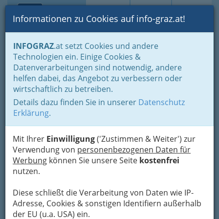
Toggle navi
Suche
Login
Menü
Informationen zu Cookies auf info-graz.at!
Home
Branchen
Notdienste für (fast) alle Fälle
INFOGRAZ
.at setzt Cookies und andere
Apothekennotdienst
Technologien ein. Einige Cookies &
Herz - Jesu - Apotheke
Datenverarbeitungen sind notwendig, andere
helfen dabei, das Angebot zu verbessern oder
Nibelungengasse 26, 8010 Graz
wirtschaftlich zu betreiben.
+43 316 830 629
Details dazu finden Sie in unserer
Datenschutz
+43 316 830 629 - 19
Erklärung
.
Mit Ihrer
Einwilligung
('Zustimmen & Weiter') zur
Verwendung von
personenbezogenen Daten für
Karte
Werbung
können Sie unsere Seite
kostenfrei
nutzen.
Karte anzeigen
Diese schließt die Verarbeitung von Daten wie IP-
Adresse, Cookies & sonstigen Identifiern außerhalb
Kontaktaufnahme
der EU (u.a. USA) ein.