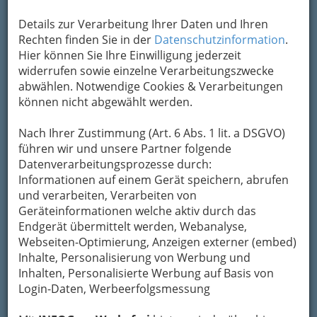
Um die Info-Graz Firmen
vor Spam-Mails zu
bewahren
, verwenden wir an dieser Stelle zur
Details zur Verarbeitung Ihrer Daten und Ihren
Übermittlung Ihrer Nachricht ein sicheres
Rechten finden Sie in der
Datenschutzinformation
.
Formular. Ihre Nachricht wird nach dem
Hier können Sie Ihre Einwilligung jederzeit
Absenden umgehend per Mail an das
widerrufen sowie einzelne Verarbeitungszwecke
Unternehmen Herz - Jesu - Apotheke
abwählen. Notwendige Cookies & Verarbeitungen
weitergeleitet.
können nicht abgewählt werden.
Mein Name
Nach Ihrer Zustimmung (Art. 6 Abs. 1 lit. a DSGVO)
führen wir und unsere Partner folgende
Datenverarbeitungsprozesse durch:
Meine Email Adresse
Informationen auf einem Gerät speichern, abrufen
und verarbeiten, Verarbeiten von
Geräteinformationen welche aktiv durch das
Endgerät übermittelt werden, Webanalyse,
Mein Betreff
Webseiten-Optimierung, Anzeigen externer (embed)
Inhalte, Personalisierung von Werbung und
Inhalten, Personalisierte Werbung auf Basis von
Meine Nachricht
Login-Daten, Werbeerfolgsmessung