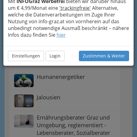
Mit
INFOGraz Werbefrei
bieten wir darüber hinaus
Berufsdetektive - Detekteien
um € 4,99/Monat eine
'trackingfreie'
Alternative,
in Graz und Umgebung
welche die Datenverarbeitungen im Zuge Ihrer
Nutzung von info-graz.at von vornherein auf das
unbedingt notwendige Ausmaß beschränkt – nähere
Büroserviceunternehmen -
Infos dazu finden Sie
hier
Bürodienstleistungen
Esoterische Dienstleistungen Graz und
Einstellungen
Login
Zustimmen & Weiter
Umgebung - Esoterik
Humanenergetiker
Jalousien
Ernährungsberater Graz und
Umgebung, reglementiert -
Lebensberater, Sozialberater