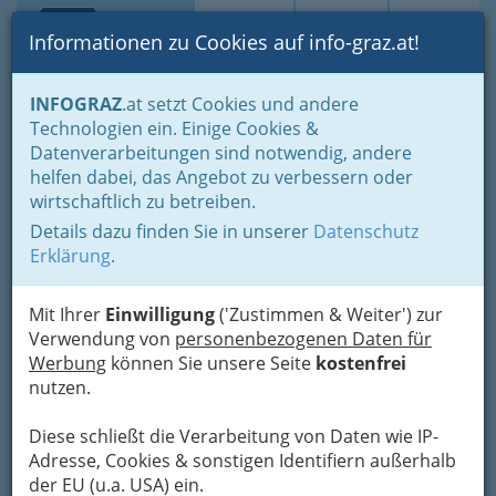
Toggle navi
Suche
Login
Menü
Informationen zu Cookies auf info-graz.at!
Home
Branchen
Gewerbe, Handwerk, Banken
INFOGRAZ
.at setzt Cookies und andere
Gewerbe & Handwerk, Gliederung der WKO
Technologien ein. Einige Cookies &
Allg. FG des Gewerbes
Astrologie Graz - Horoskop erstellen
Datenverarbeitungen sind notwendig, andere
Alexander Smoltschnik
helfen dabei, das Angebot zu verbessern oder
wirtschaftlich zu betreiben.
Münzgrabenstraße 35, 8010 Graz
Details dazu finden Sie in unserer
Datenschutz
+43 316 827 575
Erklärung
.
+43 316 827 575
Mit Ihrer
Einwilligung
('Zustimmen & Weiter') zur
Verwendung von
personenbezogenen Daten für
Werbung
können Sie unsere Seite
kostenfrei
Karte
nutzen.
Diese schließt die Verarbeitung von Daten wie IP-
Adresse mit Google Maps anschauen
Adresse, Cookies & sonstigen Identifiern außerhalb
der EU (u.a. USA) ein.