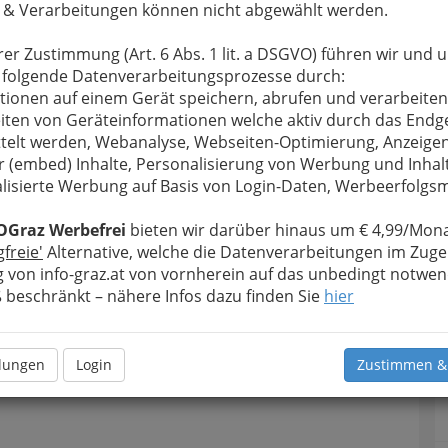
 & Verarbeitungen können nicht abgewählt werden.
rer Zustimmung (Art. 6 Abs. 1 lit. a DSGVO) führen wir und 
 folgende Datenverarbeitungsprozesse durch:
tionen auf einem Gerät speichern, abrufen und verarbeiten
iten von Geräteinformationen welche aktiv durch das Endg
telt werden, Webanalyse, Webseiten-Optimierung, Anzeige
r (embed) Inhalte, Personalisierung von Werbung und Inhal
lisierte Werbung auf Basis von Login-Daten, Werbeerfolg
OGraz Werbefrei
bieten wir darüber hinaus um € 4,99/Mona
gfreie'
Alternative, welche die Datenverarbeitungen im Zuge
 von info-graz.at von vornherein auf das unbedingt notwen
beschränkt – nähere Infos dazu finden Sie
hier
llungen
Login
Zustimmen &