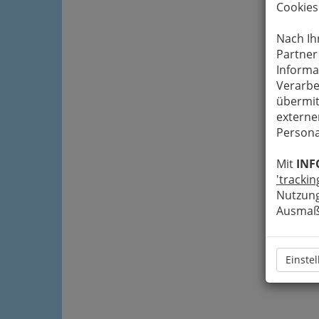
Cookies
Nach Ih
Partner
Informa
Verarbe
übermit
externe
Persona
Mit
INF
'trackin
Nutzung
Ausmaß 
Einste