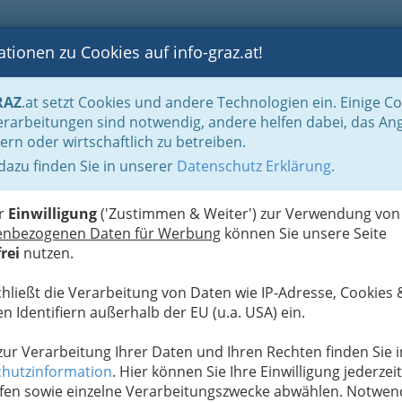
tionen zu Cookies auf info-graz.at!
B
F
G
B
GEN
LOGS
OTOS
ASTRONOMIE
RANCHEN
RAZ
.at setzt Cookies und andere Technologien ein. Einige C
be & Handwerk, Gliederung der WKO
Allg. FG des Gewerbes
Astrologie Gr
rarbeitungen sind notwendig, andere helfen dabei, das An
ern oder wirtschaftlich zu betreiben.
 dazu finden Sie in unserer
Datenschutz Erklärung
.
S
er
Einwilligung
('Zustimmen & Weiter') zur Verwendung von
enbezogenen Daten für Werbung
können Sie unsere Seite
rei
nutzen.
chließt die Verarbeitung von Daten wie IP-Adresse, Cookies 
n Identifiern außerhalb der EU (u.a. USA) ein.
 zur Verarbeitung Ihrer Daten und Ihren Rechten finden Sie i
hutzinformation
. Hier können Sie Ihre Einwilligung jederzeit
fen sowie einzelne Verarbeitungszwecke abwählen. Notwen