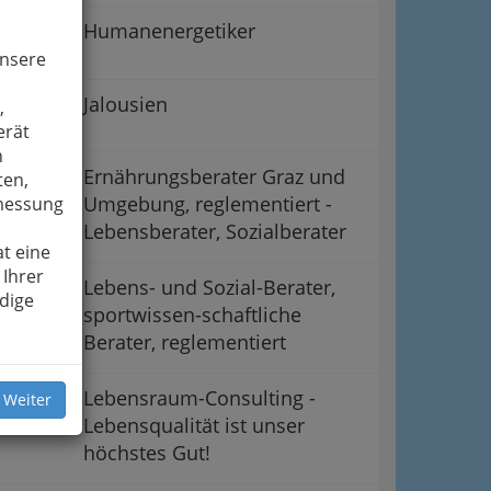
Humanenergetiker
unsere
Jalousien
,
erät
n
Ernährungsberater Graz und
ten,
Umgebung, reglementiert -
smessung
Lebensberater, Sozialberater
t eine
 Ihrer
Lebens- und Sozial-Berater,
dige
sportwissen-schaftliche
Berater, reglementiert
Lebensraum-Consulting -
 Weiter
Lebensqualität ist unser
höchstes Gut!