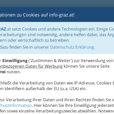
tionen zu Cookies auf info-graz.at!
B
F
G
B
GEN
LOGS
OTOS
ASTRONOMIE
RANCHEN
RAZ
.at setzt Cookies und andere Technologien ein. Einige C
otos nach Galerien aufgeteilt
Atelier Jungwirth, Fotostudio, Galerie und Atelier
rarbeitungen sind notwendig, andere helfen dabei, das An
ern oder wirtschaftlich zu betreiben.
Mehr 
 dazu finden Sie in unserer
Datenschutz Erklärung
.
G
n Namen: Atelier Christian
K
er
Einwilligung
('Zustimmen & Weiter') zur Verwendung von
enbezogenen Daten für Werbung
können Sie unsere Seite
rei
nutzen.
erfolgreiche Fotografen UND
tography werden ausgestellt
chließt die Verarbeitung von Daten wie IP-Adresse, Cookies 
n Identifiern außerhalb der EU (u.a. USA) ein.
ing 12
ist die
 zur Verarbeitung Ihrer Daten und Ihren Rechten finden Sie i
tografen wird
hutzinformation
. Hier können Sie Ihre Einwilligung jederzeit
nden in einer
fen sowie einzelne Verarbeitungszwecke abwählen. Notwen