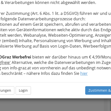
 & Verarbeitungen können nicht abgewählt werden.
husiasten und
rer Zustimmung (Art. 6 Abs. 1 lit. a DSGVO) führen wir und 
rfolgreicher,
 folgende Datenverarbeitungsprozesse durch:
ie Bilder
tionen auf einem Gerät speichern, abrufen und verarbeiten
Potential zu
iten von Geräteinformationen welche aktiv durch das Endg
telt werden, Webanalyse, Webseiten-Optimierung, Anzeige
den Fotografen
r (embed) Inhalte, Personalisierung von Werbung und Inhal
s Icon rechts
lisierte Werbung auf Basis von Login-Daten, Werbeerfolg
T
OGraz Werbefrei
bieten wir darüber hinaus um € 4,99/Mona
Atelier Christian Jungwirth,
Opernring 12, 8010 Graz
gfreie'
Alternative, welche die Datenverarbeitungen im Zuge
 von info-graz.at von vornherein auf das unbedingt notwen
beschränkt – nähere Infos dazu finden Sie
hier
N
llungen
Login
Zustimmen &