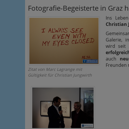
Fotografie-Begeisterte in Graz 
Ins Leben
Christian
Gemeinsa
Galerie, 
wird sei
erfolgrei
auch
neu
Freunden m
Zitat von Marc Lagrange mit
Gültigkeit für Christian Jungwirth