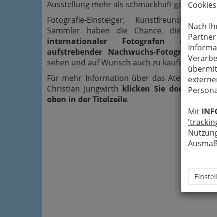
Ausstellung mehr als schmackhaft gemacht.
Cookies
Fotografie-Einsteiger, Kunstfreunde, Ent
Nach Ih
Sammler haben die Chance, die
Werke e
Partner
internationaler Fotografen
ebenso w
Informa
aufstrebender Nachwuchs-Fotografen
mit 
Verarbe
sehen und auf Wunsch auch zu kaufen.
übermit
Für mehr Information über das Atelier und 
externe
Christian Jungwirth
klicken Sie doch auf da
Persona
oben in der Titelzeile
.
Mit
INF
'trackin
Nutzung
Ausmaß 
Einste