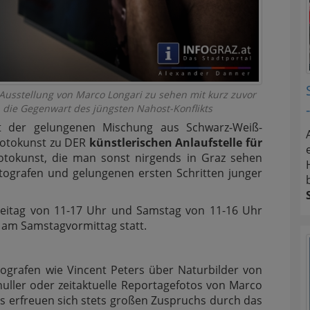
Ausstellung von Marco Longari zu sehen mit kurz zuvor
 die Gegenwart des jüngsten Nahost-Konflikts
mit der gelungenen Mischung aus Schwarz-Weiß-
 Fotokunst zu DER
künstlerischen Anlaufstelle für
tokunst, die man sonst nirgends in Graz sehen
tografen und gelungenen ersten Schritten junger
Freitag von 11-17 Uhr und Samstag von 11-16 Uhr
 am Samstagvormittag statt.
tografen wie Vincent Peters über Naturbilder von
huller oder zeitaktuelle Reportagefotos von Marco
rs erfreuen sich stets großen Zuspruchs durch das