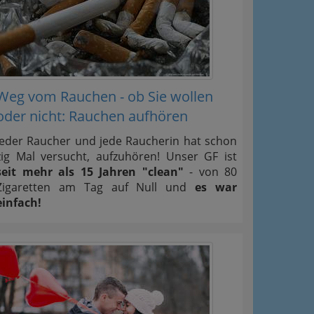
Weg vom Rauchen - ob Sie wollen
oder nicht: Rauchen aufhören
Jeder Raucher und jede Raucherin hat schon
zig Mal versucht, aufzuhören! Unser GF ist
seit mehr als 15 Jahren "clean"
- von 80
Zigaretten am Tag auf Null und
es war
einfach!