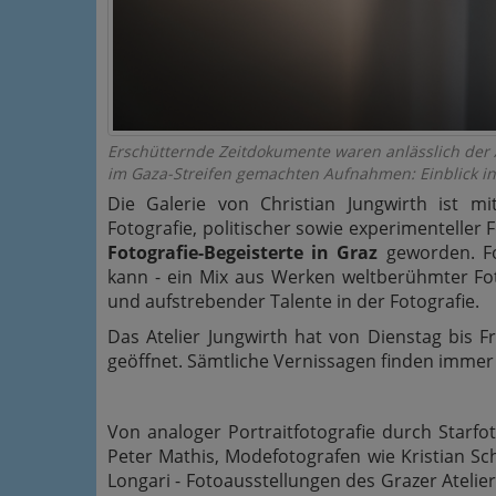
Erschütternde Zeitdokumente waren anlässlich der 
im Gaza-Streifen gemachten Aufnahmen: Einblick in
Die Galerie von Christian Jungwirth ist 
Fotografie, politischer sowie experimenteller
Fotografie-Begeisterte in Graz
geworden. Fo
kann - ein Mix aus Werken weltberühmter Fo
und aufstrebender Talente in der Fotografie.
Das Atelier Jungwirth hat von Dienstag bis 
geöffnet. Sämtliche Vernissagen finden immer
Von analoger Portraitfotografie durch Starfo
Peter Mathis, Modefotografen wie Kristian Sc
Longari - Fotoausstellungen des Grazer Atelie