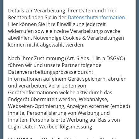
Kontaktaufnahme
Details zur Verarbeitung Ihrer Daten und Ihren
Um die Info-Graz Firmen
vor Spam-Mails zu
Rechten finden Sie in der
Datenschutzinformation
.
bewahren
, verwenden wir an dieser Stelle zur
Hier können Sie Ihre Einwilligung jederzeit
Übermittlung Ihrer Nachricht ein sicheres
widerrufen sowie einzelne Verarbeitungszwecke
Formular. Ihre Nachricht wird nach dem
abwählen. Notwendige Cookies & Verarbeitungen
Absenden umgehend per Mail an das
können nicht abgewählt werden.
Unternehmen Gerhard Günther Schranzer
weitergeleitet.
Nach Ihrer Zustimmung (Art. 6 Abs. 1 lit. a DSGVO)
Mein Name
führen wir und unsere Partner folgende
Datenverarbeitungsprozesse durch:
Informationen auf einem Gerät speichern, abrufen
und verarbeiten, Verarbeiten von
Meine Email Adresse
Geräteinformationen welche aktiv durch das
Endgerät übermittelt werden, Webanalyse,
Webseiten-Optimierung, Anzeigen externer (embed)
Mein Betreff
Inhalte, Personalisierung von Werbung und
Inhalten, Personalisierte Werbung auf Basis von
Login-Daten, Werbeerfolgsmessung
Meine Nachricht