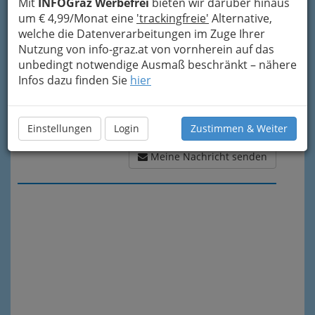
Mit
INFOGraz Werbefrei
bieten wir darüber hinaus
um € 4,99/Monat eine
'trackingfreie'
Alternative,
welche die Datenverarbeitungen im Zuge Ihrer
Nutzung von info-graz.at von vornherein auf das
unbedingt notwendige Ausmaß beschränkt – nähere
Infos dazu finden Sie
hier
Einstellungen
Login
Zustimmen & Weiter
Meine Nachricht senden