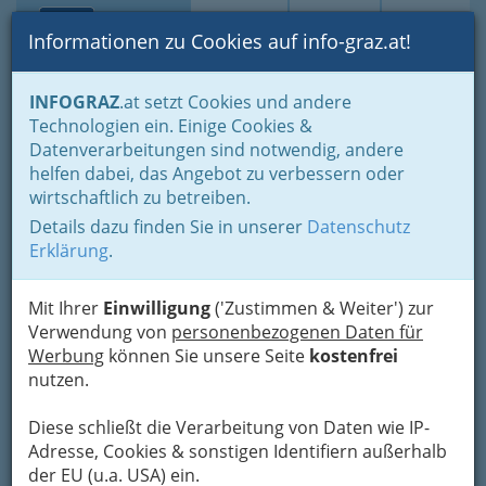
Toggle navi
Suche
Login
Menü
Informationen zu Cookies auf info-graz.at!
Home
Branchen
Einkaufen & Schenken - der Handel
INFOGRAZ
.at setzt Cookies und andere
Der Handel nach WKO-Gliederung
Technologien ein. Einige Cookies &
Einrichtungsfachhandel - Möbelhandel
Datenverarbeitungen sind notwendig, andere
Ausstattungswarenhandel
helfen dabei, das Angebot zu verbessern oder
Gerhard Günther Schranzer
Nav
wirtschaftlich zu betreiben.
Details dazu finden Sie in unserer
Datenschutz
Mariahilferplatz 5, 8020 Graz
Erklärung
.
+43 316 776 491
+43 316 776 497
Mit Ihrer
Einwilligung
('Zustimmen & Weiter') zur
Verwendung von
personenbezogenen Daten für
Werbung
können Sie unsere Seite
kostenfrei
nutzen.
Karte
Diese schließt die Verarbeitung von Daten wie IP-
Karte anzeigen
Adresse, Cookies & sonstigen Identifiern außerhalb
der EU (u.a. USA) ein.