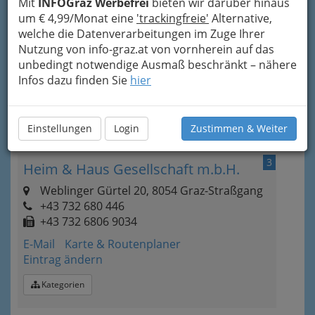
Mit
INFOGraz Werbefrei
bieten wir darüber hinaus
2
um € 4,99/Monat eine
Almer Interior GmbH
'trackingfreie'
Alternative,
welche die Datenverarbeitungen im Zuge Ihrer
Kärntner Straße 30, 8020 Graz
Nutzung von info-graz.at von vornherein auf das
+43 316 586 080 - 4
unbedingt notwendige Ausmaß beschränkt – nähere
E-Mail
Karte & Routenplaner
Infos dazu finden Sie
hier
Eintrag ändern
Kategorien
Einstellungen
Login
Zustimmen & Weiter
3
Heim & Haus Gesellschaft m.b.H.
Weblinger Gürtel 20, 8054 Graz-Straßgang
+43 732 680 446
+43 732 6806 9034
E-Mail
Karte & Routenplaner
Eintrag ändern
Kategorien