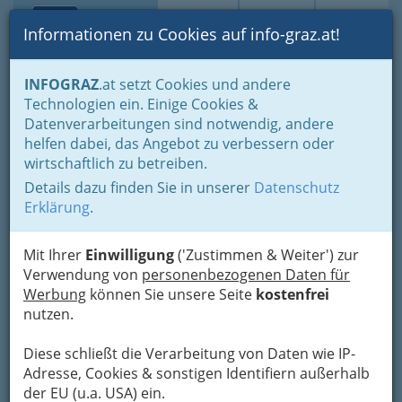
Toggle navi
Suche
Login
Menü
Informationen zu Cookies auf info-graz.at!
Home
Branchen
Einkaufen & Schenken - der Handel
INFOGRAZ
.at setzt Cookies und andere
Der Handel nach WKO-Gliederung
Technologien ein. Einige Cookies &
Einrichtungsfachhandel - Möbelhandel
Datenverarbeitungen sind notwendig, andere
Handel mit Raumausstattungswaren und Heimtextilien
helfen dabei, das Angebot zu verbessern oder
Nav
wirtschaftlich zu betreiben.
Handel mit
Details dazu finden Sie in unserer
Datenschutz
Raumausstattungswaren
Erklärung
.
und Heimtextilien
Mit Ihrer
Einwilligung
('Zustimmen & Weiter') zur
Verwendung von
personenbezogenen Daten für
Bezirksauswahl
Werbung
können Sie unsere Seite
kostenfrei
nutzen.
Alle Bezirke
Diese schließt die Verarbeitung von Daten wie IP-
1
Josef Lang " Design & Einrichten "
Adresse, Cookies & sonstigen Identifiern außerhalb
der EU (u.a. USA) ein.
Leonhardstraße 14, 8010 Graz