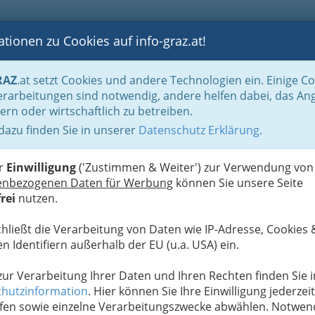
tionen zu Cookies auf info-graz.at!
B
F
G
B
GEN
LOGS
OTOS
ASTRONOMIE
RANCHEN
RAZ
.at setzt Cookies und andere Technologien ein. Einige C
Handel in Graz
Dinge des täglichen Lebens
Einrichtung
Teppichwaren
rarbeitungen sind notwendig, andere helfen dabei, das An
ern oder wirtschaftlich zu betreiben.
 dazu finden Sie in unserer
Datenschutz Erklärung
.
N
er
Einwilligung
('Zustimmen & Weiter') zur Verwendung von
enbezogenen Daten für Werbung
können Sie unsere Seite
n 1570 und 1603 gefertigt. Es wurden dabei zwei Stilrichtungen
rei
nutzen.
rzugt geometrischen Mustern und die persischen Vorlagen, deren
chließt die Verarbeitung von Daten wie IP-Adresse, Cookies 
n Identifiern außerhalb der EU (u.a. USA) ein.
Alle Bezirke
 zur Verarbeitung Ihrer Daten und Ihren Rechten finden Sie i
1
hutzinformation
. Hier können Sie Ihre Einwilligung jederzeit
fen sowie einzelne Verarbeitungszwecke abwählen. Notwen