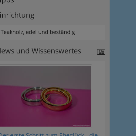
inrichtung
Teakholz, edel und beständig
ews und Wissenswertes
Der erste Schritt zum Eheglück - die