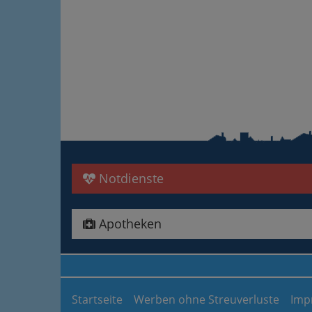
Notdienste
Apotheken
Startseite
Werben ohne Streuverluste
Imp