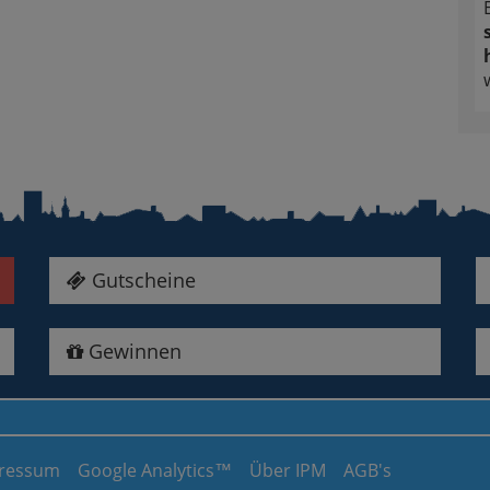
Gutscheine
Gewinnen
ressum
Google Analytics™
Über IPM
AGB's