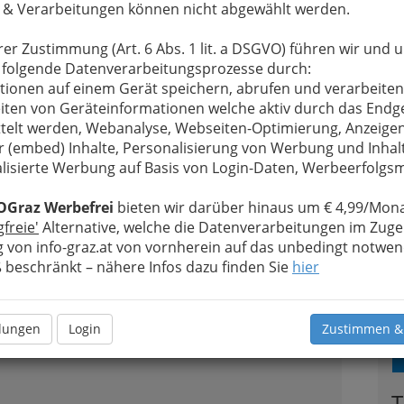
 & Verarbeitungen können nicht abgewählt werden.
rer Zustimmung (Art. 6 Abs. 1 lit. a DSGVO) führen wir und 
 folgende Datenverarbeitungsprozesse durch:
tionen auf einem Gerät speichern, abrufen und verarbeiten
iten von Geräteinformationen welche aktiv durch das Endg
2
telt werden, Webanalyse, Webseiten-Optimierung, Anzeige
r (embed) Inhalte, Personalisierung von Werbung und Inhal
lisierte Werbung auf Basis von Login-Daten, Werbeerfolg
OGraz Werbefrei
bieten wir darüber hinaus um € 4,99/Mona
n
gfreie'
Alternative, welche die Datenverarbeitungen im Zuge
 von info-graz.at von vornherein auf das unbedingt notwen
beschränkt – nähere Infos dazu finden Sie
hier
3
llungen
Login
Zustimmen &
T