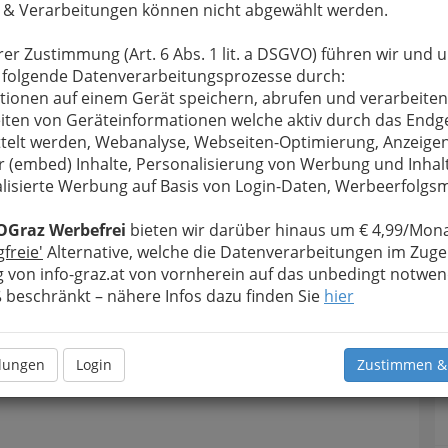
 & Verarbeitungen können nicht abgewählt werden.
u bewahren
, verwenden wir an dieser Stelle zur
rer Zustimmung (Art. 6 Abs. 1 lit. a DSGVO) führen wir und 
Formular. Ihre Nachricht wird nach dem Absenden
 folgende Datenverarbeitungsprozesse durch:
litsch GmbH weitergeleitet.
tionen auf einem Gerät speichern, abrufen und verarbeiten
Meine Nachricht
iten von Geräteinformationen welche aktiv durch das Endg
telt werden, Webanalyse, Webseiten-Optimierung, Anzeige
r (embed) Inhalte, Personalisierung von Werbung und Inhal
lisierte Werbung auf Basis von Login-Daten, Werbeerfolg
OGraz Werbefrei
bieten wir darüber hinaus um € 4,99/Mona
gfreie'
Alternative, welche die Datenverarbeitungen im Zuge
 von info-graz.at von vornherein auf das unbedingt notwen
beschränkt – nähere Infos dazu finden Sie
hier
T
Meine Nachricht senden
D
llungen
Login
Zustimmen &