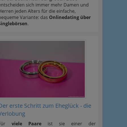
entscheiden sich immer mehr Damen und
Herren jeden Alters für die einfache,
bequeme Variante: das
Onlinedating über
Singlebörsen
.
Der erste Schritt zum Eheglück - die
Verlobung
Für
viele Paare
ist sie einer der