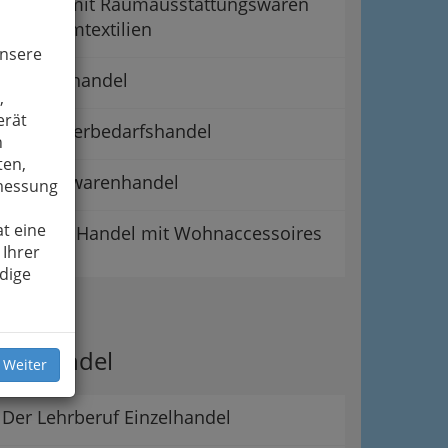
Handel mit Raumausstattungswaren
und Heimtextilien
unsere
Tapetenhandel
,
erät
Tapeziererbedarfshandel
n
ten,
Teppichwarenhandel
smessung
t eine
Handel mit Wohnaccessoires
 Ihrer
dige
ipps
er Handel
 Weiter
Der Lehrberuf Einzelhandel