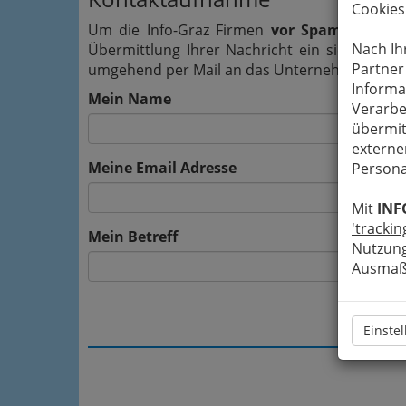
Cookies
Um die Info-Graz Firmen
vor Spam-Mails z
Nach Ih
Übermittlung Ihrer Nachricht ein sicheres 
Partner
umgehend per Mail an das Unternehmen J. Pog
Informa
Mein Name
Verarbe
übermit
externe
Meine Email Adresse
Persona
Mit
INF
'trackin
Mein Betreff
Nutzung
Ausmaß 
Einste