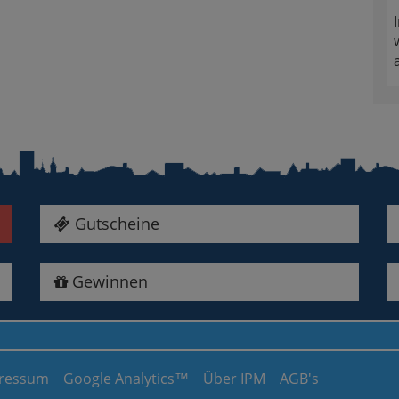
Gutscheine
Gewinnen
ressum
Google Analytics™
Über IPM
AGB's