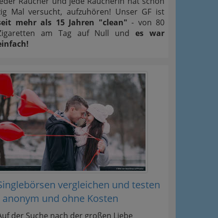
Jeder Raucher und jede Raucherin hat schon
zig Mal versucht, aufzuhören! Unser GF ist
seit mehr als 15 Jahren "clean"
- von 80
Zigaretten am Tag auf Null und
es war
einfach!
Singlebörsen vergleichen und testen
- anonym und ohne Kosten
Auf der Suche nach der großen Liebe