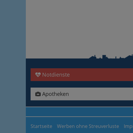
Notdienste
Apotheken
Startseite
Werben ohne Streuverluste
Imp