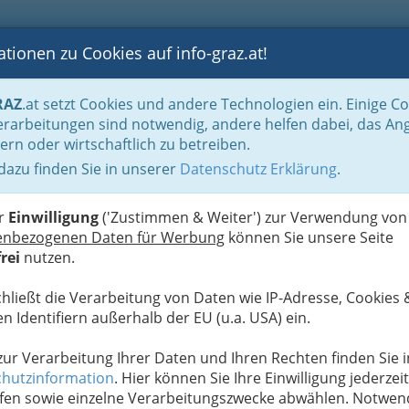
tionen zu Cookies auf info-graz.at!
B
F
G
B
GEN
LOGS
OTOS
ASTRONOMIE
RANCHEN
RAZ
.at setzt Cookies und andere Technologien ein. Einige C
Der Handel nach WKO-Gliederung
Einrichtungsfachhandel - Möbelhandel
rarbeitungen sind notwendig, andere helfen dabei, das An
ern oder wirtschaftlich zu betreiben.
 dazu finden Sie in unserer
Datenschutz Erklärung
.
N
er
Einwilligung
('Zustimmen & Weiter') zur Verwendung von
enbezogenen Daten für Werbung
können Sie unsere Seite
rei
nutzen.
chließt die Verarbeitung von Daten wie IP-Adresse, Cookies 
n Identifiern außerhalb der EU (u.a. USA) ein.
 zur Verarbeitung Ihrer Daten und Ihren Rechten finden Sie i
hutzinformation
. Hier können Sie Ihre Einwilligung jederzeit
fen sowie einzelne Verarbeitungszwecke abwählen. Notwen