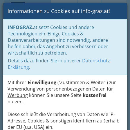
Toggle navi
Suche
Login
Menü
Informationen zu Cookies auf info-graz.at!
Home
Branchen
Einkaufen & Schenken - der Handel
INFOGRAZ
.at setzt Cookies und andere
Der Handel nach WKO-Gliederung
Technologien ein. Einige Cookies &
Landesgremium des Fahrzeughandels
Datenverarbeitungen sind notwendig, andere
Einzelhandel mit KFZ-Bestandteilen, KFZ-Zubehör und
Serviceeinrichtungen
helfen dabei, das Angebot zu verbessern oder
wirtschaftlich zu betreiben.
Kfz Meisterbetrieb Kalcher
Nav
Details dazu finden Sie in unserer
Datenschutz
GmbH
Erklärung
.
Petersgasse 44, 8010 Graz
Mit Ihrer
+43 316 823 262
Einwilligung
('Zustimmen & Weiter') zur
Verwendung von
+43 316 823 262
personenbezogenen Daten für
Werbung
+43 664 300 90 77
können Sie unsere Seite
kostenfrei
nutzen.
Diese schließt die Verarbeitung von Daten wie IP-
Adresse, Cookies & sonstigen Identifiern außerhalb
Karte
der EU (u.a. USA) ein.