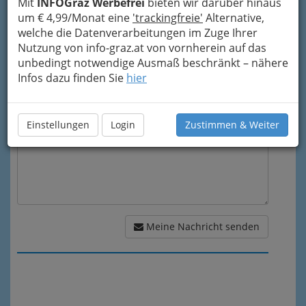
Mit
INFOGraz Werbefrei
bieten wir darüber hinaus
Mein Betreff
um € 4,99/Monat eine
'trackingfreie'
Alternative,
welche die Datenverarbeitungen im Zuge Ihrer
Nutzung von info-graz.at von vornherein auf das
unbedingt notwendige Ausmaß beschränkt – nähere
Meine Nachricht
Infos dazu finden Sie
hier
Einstellungen
Login
Zustimmen & Weiter
Meine Nachricht senden