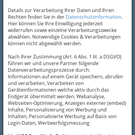
Details zur Verarbeitung Ihrer Daten und Ihren
Adresse mit Google Maps anschauen
Rechten finden Sie in der
Datenschutzinformation
.
Hier können Sie Ihre Einwilligung jederzeit
widerrufen sowie einzelne Verarbeitungszwecke
Kontaktaufnahme
abwählen. Notwendige Cookies & Verarbeitungen
können nicht abgewählt werden.
Um die Info-Graz Firmen
vor Spam-Mails zu
bewahren
, verwenden wir an dieser Stelle zur
Nach Ihrer Zustimmung (Art. 6 Abs. 1 lit. a DSGVO)
Übermittlung Ihrer Nachricht ein sicheres
führen wir und unsere Partner folgende
Formular. Ihre Nachricht wird nach dem
Datenverarbeitungsprozesse durch:
Absenden umgehend per Mail an das
Informationen auf einem Gerät speichern, abrufen
Unternehmen Kfz Meisterbetrieb Kalcher GmbH
und verarbeiten, Verarbeiten von
weitergeleitet.
Geräteinformationen welche aktiv durch das
Mein Name
Endgerät übermittelt werden, Webanalyse,
Webseiten-Optimierung, Anzeigen externer (embed)
Inhalte, Personalisierung von Werbung und
Inhalten, Personalisierte Werbung auf Basis von
Meine Email Adresse
Login-Daten, Werbeerfolgsmessung