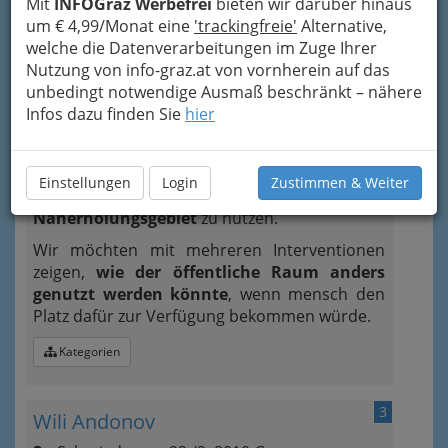
Mit
INFOGraz Werbefrei
bieten wir darüber hinaus
um € 4,99/Monat eine
'trackingfreie'
Alternative,
Neugierig?
welche die Datenverarbeitungen im Zuge Ihrer
Die Infrastruktur in Graz ist stark
Nutzung von info-graz.at von vornherein auf das
auf den motorisierten
unbedingt notwendige Ausmaß beschränkt – nähere
Individualverkehr ausgelegt und nimmt vielen
Infos dazu finden Sie
hier
anderen Menschen in der Stadt Raum und
Platz sich zu verwirklichen, sportlich oder
künstlerisch zu betätigen, den Raum
Einstellungen
Login
Zustimmen & Weiter
mitzugestalten oder ihn einfach als
Naherholungsgebiet
zu nutzen.
Wir möchten mit mehreren Interventionen
zeigen,
wie der öffentliche Raum anders
genutzt werden könnte
, wenn mensch den
Platz dafür zur Verfügung bekommen würde.
Kategorien
3
Wili Andonov