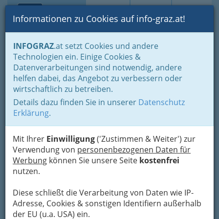
Toggle navi
Suche
Login
Menü
Informationen zu Cookies auf info-graz.at!
Home
Branchen
Einkaufen & Schenken - der Handel
INFOGRAZ
.at setzt Cookies und andere
Der Handel nach WKO-Gliederung
Technologien ein. Einige Cookies &
Landesgremium des Fahrzeughandels
Datenverarbeitungen sind notwendig, andere
Einzelhandel mit Mopeds und Motorrädern
helfen dabei, das Angebot zu verbessern oder
wirtschaftlich zu betreiben.
Einzelhandel mit Mopeds
Details dazu finden Sie in unserer
Datenschutz
und Motorrädern Graz und
Erklärung
.
Graz-Umgebung
Mit Ihrer
Einwilligung
('Zustimmen & Weiter') zur
Verwendung von
personenbezogenen Daten für
Bezirksauswahl
Werbung
können Sie unsere Seite
kostenfrei
nutzen.
Alle Bezirke
Diese schließt die Verarbeitung von Daten wie IP-
1
Vogl & Co AutoverkaufsgesmbH
Adresse, Cookies & sonstigen Identifiern außerhalb
der EU (u.a. USA) ein.
Schießstattgasse 65, 8010 Graz