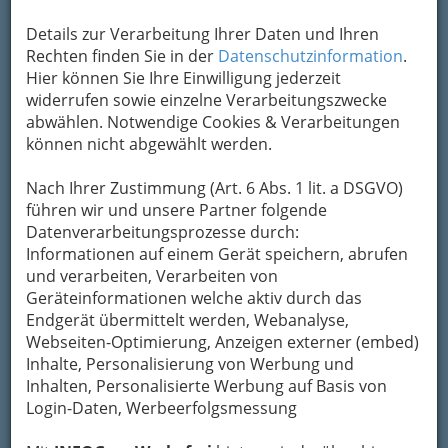
+43 316 8080-0
Details zur Verarbeitung Ihrer Daten und Ihren
+43 316 8080-14
Rechten finden Sie in der
Datenschutzinformation
.
Hier können Sie Ihre Einwilligung jederzeit
widerrufen sowie einzelne Verarbeitungszwecke
Lassen Sie sich von den Modellen der Marken
abwählen. Notwendige Cookies & Verarbeitungen
Renault, Alfa Romeo, Nissan, Dacia, Fiat
können nicht abgewählt werden.
und Lancia
begeistern und erfahren Sie mehr
über neue, innovative Automobile. Nutzen Sie
Nach Ihrer Zustimmung (Art. 6 Abs. 1 lit. a DSGVO)
die Leistungen und Vorteile eines starken
führen wir und unsere Partner folgende
Partners mit einem Filialnetz von weiteren
12
Datenverarbeitungsprozesse durch:
Betrieben in der Steiermark
und im
Informationen auf einem Gerät speichern, abrufen
südlichen Burgenland!
und verarbeiten, Verarbeiten von
Geräteinformationen welche aktiv durch das
Wir wünschen Ihnen viel Spaß auf unserer
Endgerät übermittelt werden, Webanalyse,
Webseite!
Webseiten-Optimierung, Anzeigen externer (embed)
Inhalte, Personalisierung von Werbung und
Kategorien
Inhalten, Personalisierte Werbung auf Basis von
Login-Daten, Werbeerfolgsmessung
2
Copanhagenize Graz