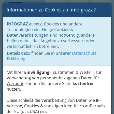
Toggle navi
Suche
Login
Menü
Informationen zu Cookies auf info-graz.at!
Home
Branchen
Freizeit & Sport
Sport
Sportvereine
INFOGRAZ
.at setzt Cookies und andere
Über den Wolken… Fliegen
Ballonsport - Ballonfahren
Technologien ein. Einige Cookies &
1.Österreichischer
Datenverarbeitungen sind notwendig, andere
helfen dabei, das Angebot zu verbessern oder
Montgolfieren und
wirtschaftlich zu betreiben.
Aerostatic Club
Details dazu finden Sie in unserer
Datenschutz
Erklärung
.
Bad Waltersdorf 309, 8271 Bad Waltersdorf
+43 3333 3731
Mit Ihrer
Einwilligung
('Zustimmen & Weiter') zur
+43 3333 3731
Verwendung von
personenbezogenen Daten für
+43 664 1605 919
Werbung
können Sie unsere Seite
kostenfrei
nutzen.
Diese schließt die Verarbeitung von Daten wie IP-
Karte
Adresse, Cookies & sonstigen Identifiern außerhalb
der EU (u.a. USA) ein.