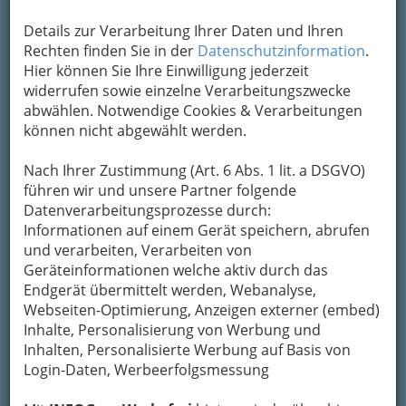
Adresse mit Google Maps anschauen
Details zur Verarbeitung Ihrer Daten und Ihren
Rechten finden Sie in der
Datenschutzinformation
.
Hier können Sie Ihre Einwilligung jederzeit
Kontaktaufnahme
widerrufen sowie einzelne Verarbeitungszwecke
abwählen. Notwendige Cookies & Verarbeitungen
Um die Info-Graz Firmen
vor Spam-Mails zu
können nicht abgewählt werden.
bewahren
, verwenden wir an dieser Stelle zur
Übermittlung Ihrer Nachricht ein sicheres
Nach Ihrer Zustimmung (Art. 6 Abs. 1 lit. a DSGVO)
Formular. Ihre Nachricht wird nach dem
führen wir und unsere Partner folgende
Absenden umgehend per Mail an das
Datenverarbeitungsprozesse durch:
Unternehmen 1.Österreichischer Montgolfieren
Informationen auf einem Gerät speichern, abrufen
und Aerostatic Club weitergeleitet.
und verarbeiten, Verarbeiten von
Mein Name
Geräteinformationen welche aktiv durch das
Endgerät übermittelt werden, Webanalyse,
Webseiten-Optimierung, Anzeigen externer (embed)
Inhalte, Personalisierung von Werbung und
Meine Email Adresse
Inhalten, Personalisierte Werbung auf Basis von
Login-Daten, Werbeerfolgsmessung
Mein Betreff