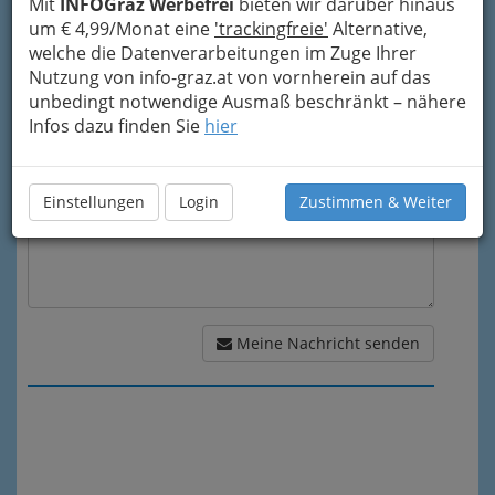
Mit
INFOGraz Werbefrei
bieten wir darüber hinaus
um € 4,99/Monat eine
'trackingfreie'
Alternative,
welche die Datenverarbeitungen im Zuge Ihrer
Nutzung von info-graz.at von vornherein auf das
Meine Nachricht
unbedingt notwendige Ausmaß beschränkt – nähere
Infos dazu finden Sie
hier
Einstellungen
Login
Zustimmen & Weiter
Meine Nachricht senden