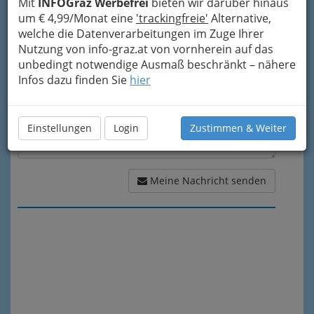
Mit
INFOGraz Werbefrei
bieten wir darüber hinaus
Meine Nachricht
um € 4,99/Monat eine
'trackingfreie'
Alternative,
welche die Datenverarbeitungen im Zuge Ihrer
Nutzung von info-graz.at von vornherein auf das
unbedingt notwendige Ausmaß beschränkt – nähere
Infos dazu finden Sie
hier
Einstellungen
Login
Zustimmen & Weiter
Meine Nachricht senden