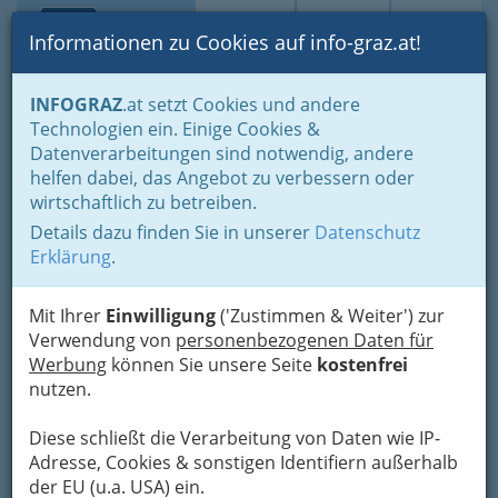
Toggle navi
Suche
Login
Menü
Informationen zu Cookies auf info-graz.at!
Home
Branchen
Bauen - der Weg zum eigenen Haus
INFOGRAZ
.at setzt Cookies und andere
Immobilienbüros, Immobilienmakler, Immobilienverwalter und
Technologien ein. Einige Cookies &
Immobilientreuhänder
Datenverarbeitungen sind notwendig, andere
Rund um Immobilien
Banken, Kreditinstitute, Sparkassen in Graz und Graz Umgebung
helfen dabei, das Angebot zu verbessern oder
wirtschaftlich zu betreiben.
KREDITcenter Walser KEG
Nav
Details dazu finden Sie in unserer
Datenschutz
Erklärung
.
Annenstraße 12, 8020 Graz
+43 316 724 646
Mit Ihrer
Einwilligung
('Zustimmen & Weiter') zur
Verwendung von
personenbezogenen Daten für
Werbung
können Sie unsere Seite
kostenfrei
nutzen.
Karte
Diese schließt die Verarbeitung von Daten wie IP-
Adresse mit Google Maps anschauen
Adresse, Cookies & sonstigen Identifiern außerhalb
der EU (u.a. USA) ein.