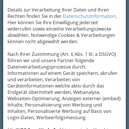
Details zur Verarbeitung Ihrer Daten und Ihren
Kontaktaufnahme
Rechten finden Sie in der
Datenschutzinformation
.
Um die Info-Graz Firmen
Hier können Sie Ihre Einwilligung jederzeit
vor Spam-Mails zu
bewahren
widerrufen sowie einzelne Verarbeitungszwecke
, verwenden wir an dieser Stelle zur
Übermittlung Ihrer Nachricht ein sicheres
abwählen. Notwendige Cookies & Verarbeitungen
Formular. Ihre Nachricht wird nach dem
können nicht abgewählt werden.
Absenden umgehend per Mail an das
Unternehmen KREDITcenter Walser KEG
Nach Ihrer Zustimmung (Art. 6 Abs. 1 lit. a DSGVO)
weitergeleitet.
führen wir und unsere Partner folgende
Datenverarbeitungsprozesse durch:
Mein Name
Informationen auf einem Gerät speichern, abrufen
und verarbeiten, Verarbeiten von
Geräteinformationen welche aktiv durch das
Meine Email Adresse
Endgerät übermittelt werden, Webanalyse,
Webseiten-Optimierung, Anzeigen externer (embed)
Inhalte, Personalisierung von Werbung und
Inhalten, Personalisierte Werbung auf Basis von
Mein Betreff
Login-Daten, Werbeerfolgsmessung