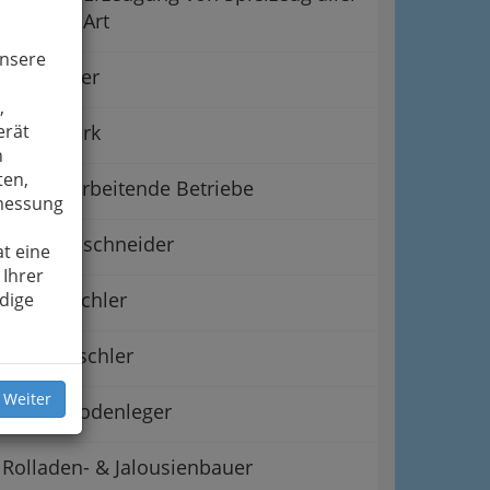
Art
unsere
Bootbauer
,
Hobelwerk
erät
n
ten,
Holzverarbeitende Betriebe
smessung
Intarsienschneider
t eine
 Ihrer
Kistentischler
dige
Modelltischler
 Weiter
Parkettbodenleger
Rolladen- & Jalousienbauer