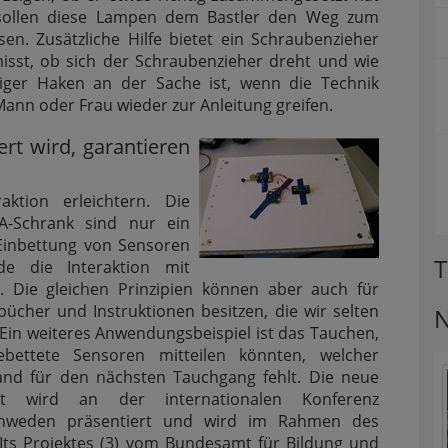
sollen diese Lampen dem Bastler den Weg zum
sen. Zusätzliche Hilfe bietet ein Schraubenzieher
sst, ob sich der Schraubenzieher dreht und wie
iger Haken an der Sache ist, wenn die Technik
Mann oder Frau wieder zur Anleitung greifen.
ert wird, garantieren
aktion erleichtern. Die
EA-Schrank sind nur ein
e Einbettung von Sensoren
T
de die Interaktion mit
 Die gleichen Prinzipien können aber auch für
cher und Instruktionen besitzen, die wir selten
N
Ein weiteres Anwendungsbeispiel ist das Tauchen,
bettete Sensoren mitteilen könnten, welcher
nd für den nächsten Tauchgang fehlt. Die neue
eit wird an der internationalen Konferenz
chweden präsentiert und wird im Rahmen des
Its Projektes (3) vom Bundesamt für Bildung und