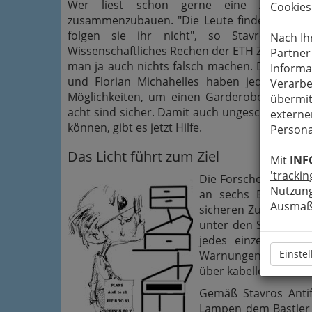
Wer liest schon gerne eine Anleitun
Cookies
zusammenzubauen. "Die Leute finden die Anle
folgen sie ihr nicht", so Stavros Antif
Nach Ih
Wissenschaftliches Rechen der ETH Zürich (2). 
Partner
man ja auch nichts falsch machen. Die ETH-Fo
Informa
und Florian Michahelles haben jedoch hera
Verarbe
Möglichkeiten, um einen Garderobenschra
übermit
acht sind sicher. Damit auch ungeschickte 
externe
können, gibt es jetzt Hilfe.
Persona
Das Licht führt zum Ziel
Mit
INF
'trackin
Die Forscher der ET
Nutzung
an sechs Einzeltei
Ausmaß 
sicheren Zusammenba
unter den Sensoren 
jedes einzelne Bre
Einste
Warnungen. Diese e
über kabellose Verbi
Gemäß Stavros Antif
Lampen dem Bastler 