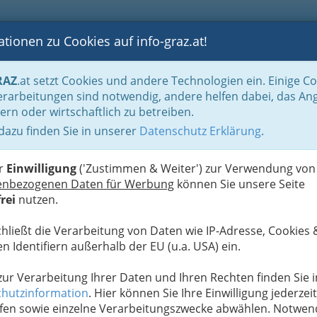
tionen zu Cookies auf info-graz.at!
B
F
G
B
GEN
LOGS
OTOS
ASTRONOMIE
RANCHEN
RAZ
.at setzt Cookies und andere Technologien ein. Einige C
be & Handwerk, Gliederung der WKO
Tischler Graz und Umgebung / Tischler
rarbeitungen sind notwendig, andere helfen dabei, das An
ern oder wirtschaftlich zu betreiben.
 dazu finden Sie in unserer
Datenschutz Erklärung
.
S
Hilfe
er
Einwilligung
('Zustimmen & Weiter') zur Verwendung von
enbau
enbezogenen Daten für Werbung
können Sie unsere Seite
rei
nutzen.
ges schief gehen, falls
zogen wird.
Dies fanden
chließt die Verarbeitung von Daten wie IP-Adresse, Cookies 
den eine idiotensichere
n Identifiern außerhalb der EU (u.a. USA) ein.
ab, wie das Möbelstück
ie hier Hilfe
!
 zur Verarbeitung Ihrer Daten und Ihren Rechten finden Sie i
hutzinformation
. Hier können Sie Ihre Einwilligung jederzeit
cher
fen sowie einzelne Verarbeitungszwecke abwählen. Notwen