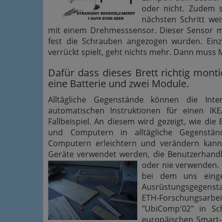
oder nicht. Zudem 
nächsten Schritt wei
mit einem Drehmesssensor. Dieser Sensor mi
fest die Schrauben angezogen wurden. Einz
verrückt spielt, geht nichts mehr. Dann muss 
Dafür dass dieses Brett richtig monti
eine Batterie und zwei Module.
Alltägliche Gegenstände können die Inter
automatischen Instruktionen für einen IK
Fallbeispiel. An diesem wird gezeigt, wie di
und Computern in alltägliche Gegenstän
Computern erleichtern und verändern kann.
Geräte verwendet werden, die Benutzerhandbü
oder nie verwenden.
bei dem uns einge
Ausrüstungsgegensta
ETH-Forschungsarb
"UbiComp'02" in S
europäischen Smart-