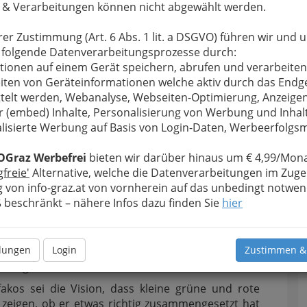
g, um ein Möbelstück
 & Verarbeitungen können nicht abgewählt werden.
itungen langweilig, also
akos, vom Institut für
rer Zustimmung (Art. 6 Abs. 1 lit. a DSGVO) führen wir und 
Auf den ersten Blick kann
 folgende Datenverarbeitungsprozesse durch:
rscher Professor Bernt Schiele, Stavros Antifakos
tionen auf einem Gerät speichern, abrufen und verarbeiten
usgefunden, dass dem nicht so ist. Es gibt 44
iten von Geräteinformationen welche aktiv durch das Endg
nk von IKEA zusammenzubauen. Doch gerade mal
telt werden, Webanalyse, Webseiten-Optimierung, Anzeige
Männer und Frauen einen Schrank zusammen bauen
r (embed) Inhalte, Personalisierung von Werbung und Inhal
lisierte Werbung auf Basis von Login-Daten, Werbeerfolg
OGraz Werbefrei
bieten wir darüber hinaus um € 4,99/Mona
gfreie'
Alternative, welche die Datenverarbeitungen im Zuge
H Zürich brachten Bewegungs- und Drucksensoren
 von info-graz.at von vornherein auf das unbedingt notwen
len der Garderobe an. Die Sensoren sollen den
beschränkt – nähere Infos dazu finden Sie
hier
u garantieren. Die verschiedenen Daten werden
ausgetauscht. Sie berechnen gemeinsam, wo sich
tt befindet und geben Anweisungen, Tipps und
llungen
Login
Zustimmen &
rscheinen auf einem separaten Bildschirm, der
ndungen mit den Sensoren in Kontakt steht.
akos sei die Vision, dass kleine grüne und rote
zeigen, ob er etwas richtig zusammengesetzt hat