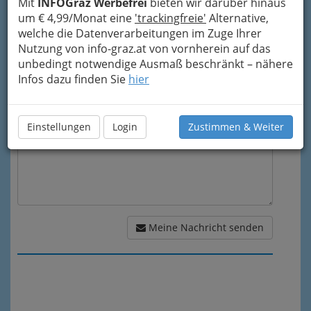
Mit
INFOGraz Werbefrei
bieten wir darüber hinaus
Mein Betreff
um € 4,99/Monat eine
'trackingfreie'
Alternative,
welche die Datenverarbeitungen im Zuge Ihrer
Nutzung von info-graz.at von vornherein auf das
Meine Nachricht
unbedingt notwendige Ausmaß beschränkt – nähere
Infos dazu finden Sie
hier
Einstellungen
Login
Zustimmen & Weiter
Meine Nachricht senden