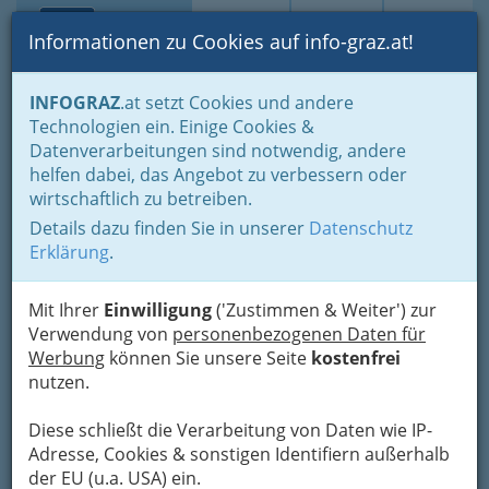
Toggle navi
Suche
Login
Menü
Informationen zu Cookies auf info-graz.at!
Home
Branchen
Gewerbe, Handwerk, Banken
INFOGRAZ
.at setzt Cookies und andere
Gewerbe & Handwerk, Gliederung der WKO
Bauhilfsgewerbe
Technologien ein. Einige Cookies &
Baugerüste- & Baugeräteverleiher
Datenverarbeitungen sind notwendig, andere
Österreichische DOKA
Nav
helfen dabei, das Angebot zu verbessern oder
wirtschaftlich zu betreiben.
Schalungstechnik
Details dazu finden Sie in unserer
Datenschutz
Gesellschaft m.b.H.
Erklärung
.
Mühlfelderweg 24, 8055 Graz-Puntigam
+43 7472 605
Mit Ihrer
Einwilligung
('Zustimmen & Weiter') zur
+43 7472 64430
Verwendung von
personenbezogenen Daten für
Werbung
können Sie unsere Seite
kostenfrei
nutzen.
Diese schließt die Verarbeitung von Daten wie IP-
Karte
Adresse, Cookies & sonstigen Identifiern außerhalb
der EU (u.a. USA) ein.