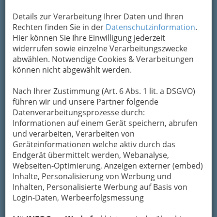
Adresse mit Google Maps anschauen
Details zur Verarbeitung Ihrer Daten und Ihren
Rechten finden Sie in der
Datenschutzinformation
.
Hier können Sie Ihre Einwilligung jederzeit
Kontaktaufnahme
widerrufen sowie einzelne Verarbeitungszwecke
abwählen. Notwendige Cookies & Verarbeitungen
Um die Info-Graz Firmen
vor Spam-Mails zu
können nicht abgewählt werden.
bewahren
, verwenden wir an dieser Stelle zur
Übermittlung Ihrer Nachricht ein sicheres
Nach Ihrer Zustimmung (Art. 6 Abs. 1 lit. a DSGVO)
Formular. Ihre Nachricht wird nach dem
führen wir und unsere Partner folgende
Absenden umgehend per Mail an das
Datenverarbeitungsprozesse durch:
Unternehmen Österreichische DOKA
Informationen auf einem Gerät speichern, abrufen
Schalungstechnik Gesellschaft m.b.H.
und verarbeiten, Verarbeiten von
weitergeleitet.
Geräteinformationen welche aktiv durch das
Mein Name
Endgerät übermittelt werden, Webanalyse,
Webseiten-Optimierung, Anzeigen externer (embed)
Inhalte, Personalisierung von Werbung und
Inhalten, Personalisierte Werbung auf Basis von
Meine Email Adresse
Login-Daten, Werbeerfolgsmessung