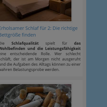
Erholsamer Schlaf für 2: Die richtige
Bettgröße finden
Die
Schlafqualität
spielt für
das
Wohlbefinden und die Leistungsfähigkeit
eine entscheidende Rolle. Wer schlecht
schläft, der ist am Morgen nicht ausgeruht
und die Aufgaben des Alltags können zu einer
wahren Belastungsprobe werden.