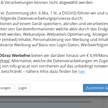
 & Verarbeitungen können nicht abgewählt werden.
u bewahren
, verwenden wir an dieser Stelle zur
rer Zustimmung (Art. 6 Abs. 1 lit. a DSGVO) führen wir und 
Formular. Ihre Nachricht wird nach dem Absenden
 folgende Datenverarbeitungsprozesse durch:
elbogen Baumaschinen Handel Reparatur Verleih
tionen auf einem Gerät speichern, abrufen und verarbeiten
iten von Geräteinformationen welche aktiv durch das Endg
telt werden, Webanalyse, Webseiten-Optimierung, Anzeige
Meine Nachricht
r (embed) Inhalte, Personalisierung von Werbung und Inhal
lisierte Werbung auf Basis von Login-Daten, Werbeerfolg
OGraz Werbefrei
bieten wir darüber hinaus um € 4,99/Mona
gfreie'
Alternative, welche die Datenverarbeitungen im Zuge
 von info-graz.at von vornherein auf das unbedingt notwen
beschränkt – nähere Infos dazu finden Sie
hier
llungen
Login
Zustimmen &
Meine Nachricht senden