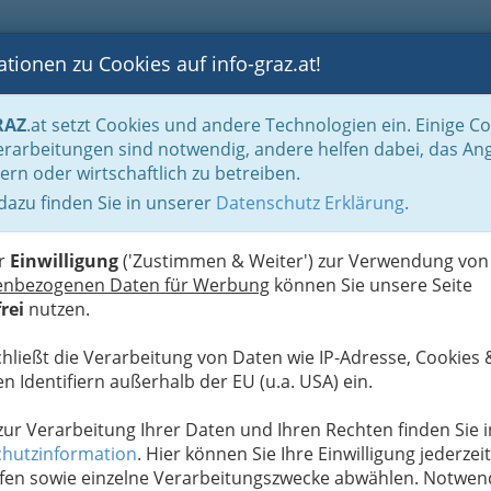
tionen zu Cookies auf info-graz.at!
B
F
G
B
GEN
LOGS
OTOS
ASTRONOMIE
RANCHEN
RAZ
.at setzt Cookies und andere Technologien ein. Einige C
be & Handwerk, Gliederung der WKO
Bauhilfsgewerbe
Baugerüste- & Bau
rarbeitungen sind notwendig, andere helfen dabei, das An
ern oder wirtschaftlich zu betreiben.
Handel Reparatur Verleih
 dazu finden Sie in unserer
Datenschutz Erklärung
.
S
er
Einwilligung
('Zustimmen & Weiter') zur Verwendung von
enbezogenen Daten für Werbung
können Sie unsere Seite
rei
nutzen.
chließt die Verarbeitung von Daten wie IP-Adresse, Cookies 
n Identifiern außerhalb der EU (u.a. USA) ein.
 zur Verarbeitung Ihrer Daten und Ihren Rechten finden Sie i
hutzinformation
. Hier können Sie Ihre Einwilligung jederzeit
fen sowie einzelne Verarbeitungszwecke abwählen. Notwen