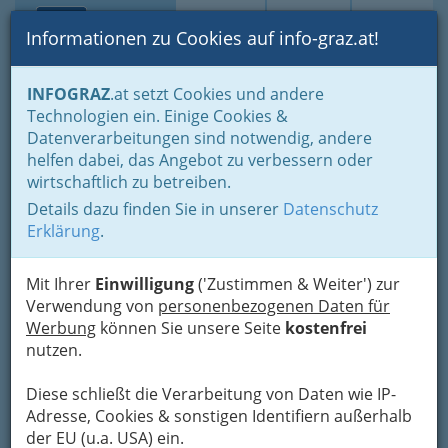
Toggle navi
Suche
Login
Menü
Informationen zu Cookies auf info-graz.at!
Home
Branchen
Gewerbe, Handwerk, Banken
INFOGRAZ
.at setzt Cookies und andere
Gewerbe & Handwerk, Gliederung der WKO
Bauhilfsgewerbe
Technologien ein. Einige Cookies &
Baugerüste- & Baugeräteverleiher
Datenverarbeitungen sind notwendig, andere
Marius Cius
Nav
helfen dabei, das Angebot zu verbessern oder
wirtschaftlich zu betreiben.
Thalstraße 14, 8051 Graz
Details dazu finden Sie in unserer
Datenschutz
+43 664 944 30 00
Erklärung
.
Mit Ihrer
Einwilligung
('Zustimmen & Weiter') zur
Verwendung von
personenbezogenen Daten für
Karte
Werbung
können Sie unsere Seite
kostenfrei
nutzen.
Adresse mit Google Maps anschauen
Diese schließt die Verarbeitung von Daten wie IP-
Adresse, Cookies & sonstigen Identifiern außerhalb
der EU (u.a. USA) ein.