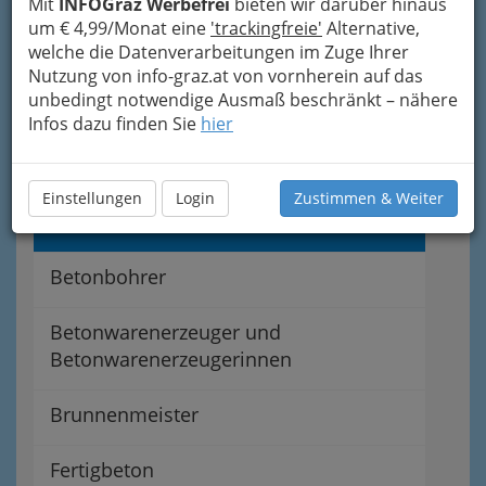
Abdichten von Fensteröffnungen und
Mit
INFOGraz Werbefrei
bieten wir darüber hinaus
Türöffnungen
um € 4,99/Monat eine
'trackingfreie'
Alternative,
welche die Datenverarbeitungen im Zuge Ihrer
Nutzung von info-graz.at von vornherein auf das
Abdichter gegen Feuchtigkeit &
unbedingt notwendige Ausmaß beschränkt – nähere
Druckwasser
Infos dazu finden Sie
hier
Asphaltierer
Einstellungen
Login
Zustimmen & Weiter
Baugerüste- & Baugeräteverleiher
Betonbohrer
Betonwarenerzeuger und
Betonwarenerzeugerinnen
Brunnenmeister
Fertigbeton