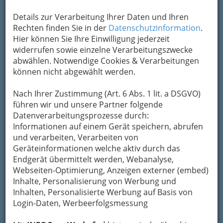
Rudolfstraße 43, 8010 Graz
Details zur Verarbeitung Ihrer Daten und Ihren
+43 316 382 945
Rechten finden Sie in der
Datenschutzinformation
.
+43 316 382 945
Hier können Sie Ihre Einwilligung jederzeit
widerrufen sowie einzelne Verarbeitungszwecke
Karte & Routenplaner
Eintrag ändern
abwählen. Notwendige Cookies & Verarbeitungen
Kategorien
können nicht abgewählt werden.
Nach Ihrer Zustimmung (Art. 6 Abs. 1 lit. a DSGVO)
2
A. Pongratz & J. Pongratz Baustoff
führen wir und unsere Partner folgende
Datenverarbeitungsprozesse durch:
Handelsgesellschaft m.b.H.
Informationen auf einem Gerät speichern, abrufen
Triester Straße 432, 8055 Graz-Puntigam
und verarbeiten, Verarbeiten von
+43 316 296 283
Geräteinformationen welche aktiv durch das
+43 316 296 283 60
Endgerät übermittelt werden, Webanalyse,
Webseiten-Optimierung, Anzeigen externer (embed)
E-Mail
Karte & Routenplaner
Inhalte, Personalisierung von Werbung und
Eintrag ändern
Inhalten, Personalisierte Werbung auf Basis von
Kategorien
Login-Daten, Werbeerfolgsmessung