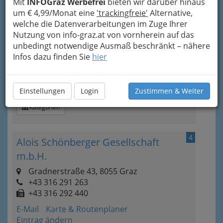
Mit
INFOGraz Werbefrei
bieten wir darüber hinaus
3
Saubermacher Dienstleistungs-
um € 4,99/Monat eine
'trackingfreie'
Alternative,
welche die Datenverarbeitungen im Zuge Ihrer
Aktiengesellschaft
Nutzung von info-graz.at von vornherein auf das
Puchstraße 41, 8020 Graz
unbedingt notwendige Ausmaß beschränkt – nähere
+43 05 9800
Infos dazu finden Sie
hier
+43 05 9800-1099
E-Mail
Karte & Routenplaner
Eintrag ändern
Einstellungen
Login
Zustimmen & Weiter
Kategorien
4
Alois Schönberger Gesellschaft
m.b.H.
Gradnerstraße 43, 8055 Graz
+43 316 291 263
+43 316 292 440
E-Mail
Karte & Routenplaner
Eintrag ändern