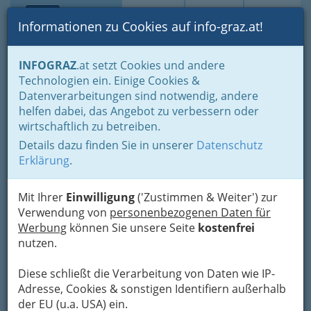
Toggle navi
Suche
Login
Menü
Informationen zu Cookies auf info-graz.at!
Home
Branchen
Gewerbe, Handwerk, Banken
INFOGRAZ
.at setzt Cookies und andere
Gewerbe & Handwerk, Gliederung der WKO
Bauhilfsgewerbe
Technologien ein. Einige Cookies &
Baugerüste- & Baugeräteverleiher
Datenverarbeitungen sind notwendig, andere
Nav
helfen dabei, das Angebot zu verbessern oder
Baugerüste- &
wirtschaftlich zu betreiben.
Baugeräteverleiher
Details dazu finden Sie in unserer
Datenschutz
Erklärung
.
Sie brauchen ein Baugerüst oder ein Baugerät, wollen sich aber
Mit Ihrer
Einwilligung
('Zustimmen & Weiter') zur
nicht gleich eines kaufen? Kein Problem, hier auf dieser Seite
Verwendung von
personenbezogenen Daten für
finden Sie Verleiher für Baugerüste oder Baugeräte.
Werbung
können Sie unsere Seite
kostenfrei
nutzen.
Bezirksauswahl
Alle Bezirke
Diese schließt die Verarbeitung von Daten wie IP-
Adresse, Cookies & sonstigen Identifiern außerhalb
1
der EU (u.a. USA) ein.
Magenheim Gesellschaft m.b.H.