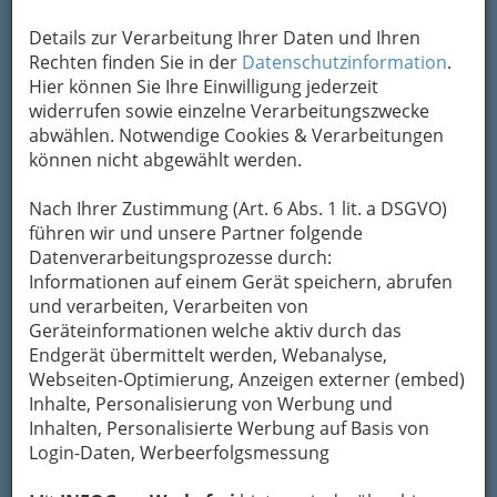
Details zur Verarbeitung Ihrer Daten und Ihren
Kontaktaufnahme
Rechten finden Sie in der
Datenschutzinformation
.
Hier können Sie Ihre Einwilligung jederzeit
Um die Info-Graz Firmen
vor Spam-Mails zu
widerrufen sowie einzelne Verarbeitungszwecke
bewahren
, verwenden wir an dieser Stelle zur
abwählen. Notwendige Cookies & Verarbeitungen
Übermittlung Ihrer Nachricht ein sicheres
können nicht abgewählt werden.
Formular. Ihre Nachricht wird nach dem
Absenden umgehend per Mail an das
Nach Ihrer Zustimmung (Art. 6 Abs. 1 lit. a DSGVO)
Unternehmen Baumschule Ecker -
führen wir und unsere Partner folgende
Gartengestaltung weitergeleitet.
Datenverarbeitungsprozesse durch:
Mein Name
Informationen auf einem Gerät speichern, abrufen
und verarbeiten, Verarbeiten von
Geräteinformationen welche aktiv durch das
Meine Email Adresse
Endgerät übermittelt werden, Webanalyse,
Webseiten-Optimierung, Anzeigen externer (embed)
Inhalte, Personalisierung von Werbung und
Inhalten, Personalisierte Werbung auf Basis von
Mein Betreff
Login-Daten, Werbeerfolgsmessung