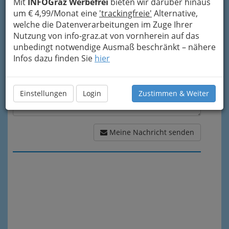
Mit
INFOGraz Werbefrei
bieten wir darüber hinaus
Meine Nachricht
um € 4,99/Monat eine
'trackingfreie'
Alternative,
welche die Datenverarbeitungen im Zuge Ihrer
Nutzung von info-graz.at von vornherein auf das
unbedingt notwendige Ausmaß beschränkt – nähere
Infos dazu finden Sie
hier
Einstellungen
Login
Zustimmen & Weiter
Meine Nachricht senden