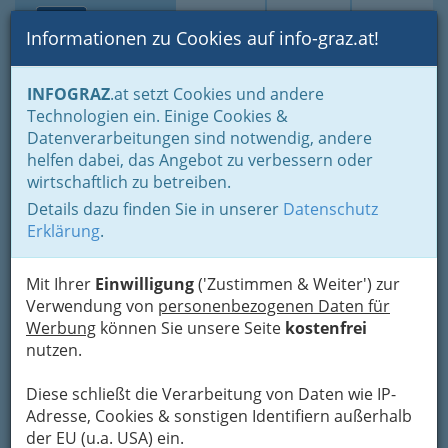
Toggle navi
Suche
Login
Menü
Informationen zu Cookies auf info-graz.at!
Home
Branchen
Wohnen & Einrichten
INFOGRAZ
.at setzt Cookies und andere
Dienstleistungen im Außenbereich
Baumschulen
Technologien ein. Einige Cookies &
Baumschule Ecker -
Datenverarbeitungen sind notwendig, andere
Nav
helfen dabei, das Angebot zu verbessern oder
Gartengestaltung
wirtschaftlich zu betreiben.
Details dazu finden Sie in unserer
Datenschutz
Hauptstraße 29, 8071 Grambach
Erklärung
.
+43 316 401 112
+43 316 401 112 - 8
Mit Ihrer
Einwilligung
('Zustimmen & Weiter') zur
Verwendung von
personenbezogenen Daten für
Werbung
können Sie unsere Seite
kostenfrei
nutzen.
Karte
Diese schließt die Verarbeitung von Daten wie IP-
Adresse mit Google Maps anschauen
Adresse, Cookies & sonstigen Identifiern außerhalb
der EU (u.a. USA) ein.