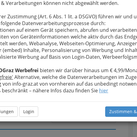
 & Verarbeitungen können nicht abgewählt werden.
rer Zustimmung (Art. 6 Abs. 1 lit. a DSGVO) führen wir und 
u bewahren
, verwenden wir an dieser Stelle zur
 folgende Datenverarbeitungsprozesse durch:
Formular. Ihre Nachricht wird nach dem Absenden
tionen auf einem Gerät speichern, abrufen und verarbeiten
ans Reinhard Horst weitergeleitet.
iten von Geräteinformationen welche aktiv durch das Endg
telt werden, Webanalyse, Webseiten-Optimierung, Anzeige
Meine Nachricht
r (embed) Inhalte, Personalisierung von Werbung und Inhal
lisierte Werbung auf Basis von Login-Daten, Werbeerfolg
OGraz Werbefrei
bieten wir darüber hinaus um € 4,99/Mona
gfreie'
Alternative, welche die Datenverarbeitungen im Zuge
 von info-graz.at von vornherein auf das unbedingt notwen
beschränkt – nähere Infos dazu finden Sie
hier
llungen
Login
Zustimmen &
Meine Nachricht senden