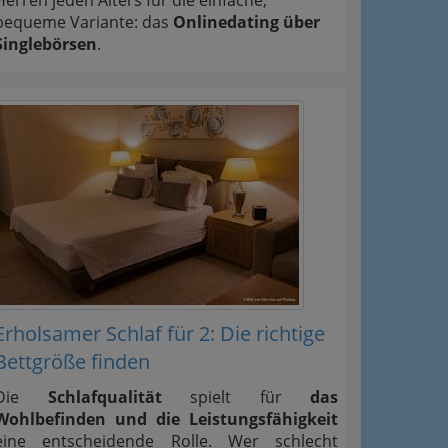
Herren jeden Alters für die einfache,
bequeme Variante: das
Onlinedating über
Singlebörsen
.
Erholsamer Schlaf für 2: Die richtige
Bettgröße finden
Die
Schlafqualität
spielt für
das
Wohlbefinden und die Leistungsfähigkeit
eine entscheidende Rolle. Wer schlecht