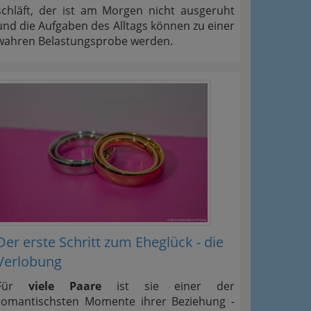
schläft, der ist am Morgen nicht ausgeruht
und die Aufgaben des Alltags können zu einer
wahren Belastungsprobe werden.
Der erste Schritt zum Eheglück - die
Verlobung
Für
viele Paare
ist sie einer der
romantischsten Momente ihrer Beziehung -