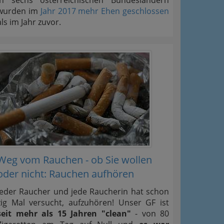
In sechs österreichischen Bundesländern
wurden im
Jahr 2017 mehr Ehen geschlossen
als im Jahr zuvor.
Weg vom Rauchen - ob Sie wollen
oder nicht: Rauchen aufhören
Jeder Raucher und jede Raucherin hat schon
zig Mal versucht, aufzuhören! Unser GF ist
seit mehr als 15 Jahren "clean"
- von 80