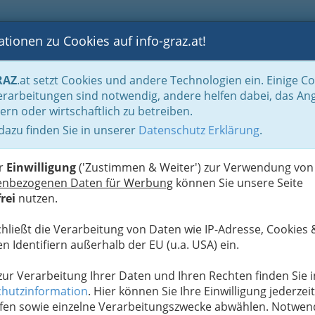
tionen zu Cookies auf info-graz.at!
B
F
G
B
GEN
LOGS
OTOS
ASTRONOMIE
RANCHEN
RAZ
.at setzt Cookies und andere Technologien ein. Einige C
Bauträger
rarbeitungen sind notwendig, andere helfen dabei, das An
ern oder wirtschaftlich zu betreiben.
 dazu finden Sie in unserer
Datenschutz Erklärung
.
N
er
Einwilligung
('Zustimmen & Weiter') zur Verwendung von
enbezogenen Daten für Werbung
können Sie unsere Seite
rei
nutzen.
chließt die Verarbeitung von Daten wie IP-Adresse, Cookies 
n Identifiern außerhalb der EU (u.a. USA) ein.
 zur Verarbeitung Ihrer Daten und Ihren Rechten finden Sie i
hutzinformation
. Hier können Sie Ihre Einwilligung jederzeit
fen sowie einzelne Verarbeitungszwecke abwählen. Notwen