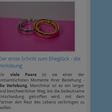
Der erste Schritt zum Eheglück - die
Verlobung
Für
viele Paare
ist sie einer der
romantischsten Momente ihrer Beziehung -
die Verlobung
. Manchmal ist es ein langer
und beschwerlicher Weg, bis die bedeutsame
Entscheidung getroffen wird, mit dem
Partner den Rest des Lebens verbringen zu
wollen.