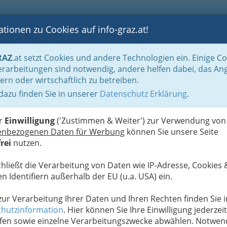
tionen zu Cookies auf info-graz.at!
B
F
G
B
GEN
LOGS
OTOS
ASTRONOMIE
RANCHEN
RAZ
.at setzt Cookies und andere Technologien ein. Einige C
Bauträger
rarbeitungen sind notwendig, andere helfen dabei, das An
ern oder wirtschaftlich zu betreiben.
esellschaft
 dazu finden Sie in unserer
Datenschutz Erklärung
.
N
er
Einwilligung
('Zustimmen & Weiter') zur Verwendung von
enbezogenen Daten für Werbung
können Sie unsere Seite
rei
nutzen.
chließt die Verarbeitung von Daten wie IP-Adresse, Cookies 
n Identifiern außerhalb der EU (u.a. USA) ein.
 zur Verarbeitung Ihrer Daten und Ihren Rechten finden Sie i
hutzinformation
. Hier können Sie Ihre Einwilligung jederzeit
fen sowie einzelne Verarbeitungszwecke abwählen. Notwen