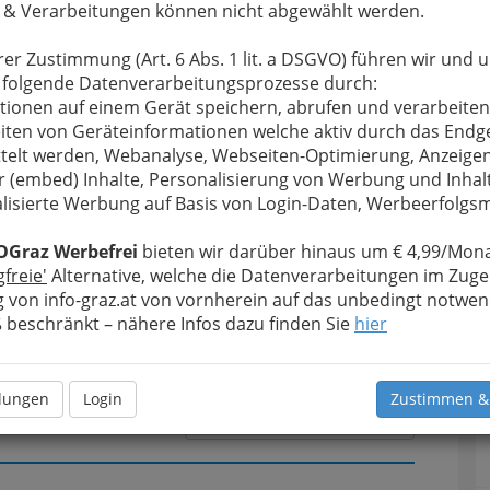
 & Verarbeitungen können nicht abgewählt werden.
rer Zustimmung (Art. 6 Abs. 1 lit. a DSGVO) führen wir und 
u bewahren
, verwenden wir an dieser Stelle zur
 folgende Datenverarbeitungsprozesse durch:
Formular. Ihre Nachricht wird nach dem Absenden
tionen auf einem Gerät speichern, abrufen und verarbeiten
Beteiligungsaktiengesellschaft weitergeleitet.
iten von Geräteinformationen welche aktiv durch das Endg
telt werden, Webanalyse, Webseiten-Optimierung, Anzeige
Meine Nachricht
r (embed) Inhalte, Personalisierung von Werbung und Inhal
lisierte Werbung auf Basis von Login-Daten, Werbeerfolg
OGraz Werbefrei
bieten wir darüber hinaus um € 4,99/Mona
gfreie'
Alternative, welche die Datenverarbeitungen im Zuge
 von info-graz.at von vornherein auf das unbedingt notwen
beschränkt – nähere Infos dazu finden Sie
hier
llungen
Login
Zustimmen &
Meine Nachricht senden