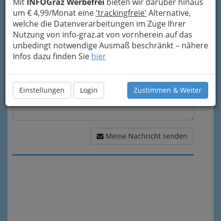
Mit
INFOGraz Werbefrei
bieten wir darüber hinaus
um € 4,99/Monat eine
'trackingfreie'
Alternative,
Meine Nachricht
welche die Datenverarbeitungen im Zuge Ihrer
Nutzung von info-graz.at von vornherein auf das
unbedingt notwendige Ausmaß beschränkt – nähere
Infos dazu finden Sie
hier
Einstellungen
Login
Zustimmen & Weiter
Meine Nachricht senden