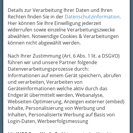
Details zur Verarbeitung Ihrer Daten und Ihren
Kontaktaufnahme
Rechten finden Sie in der
Datenschutzinformation
.
Hier können Sie Ihre Einwilligung jederzeit
Um die Info-Graz Firmen
vor Spam-Mails zu
widerrufen sowie einzelne Verarbeitungszwecke
bewahren
, verwenden wir an dieser Stelle zur
abwählen. Notwendige Cookies & Verarbeitungen
Übermittlung Ihrer Nachricht ein sicheres
können nicht abgewählt werden.
Formular. Ihre Nachricht wird nach dem
Absenden umgehend per Mail an das
Nach Ihrer Zustimmung (Art. 6 Abs. 1 lit. a DSGVO)
Unternehmen Bundesimmobiliengesellschaft
führen wir und unsere Partner folgende
m.b.H. weitergeleitet.
Datenverarbeitungsprozesse durch:
Informationen auf einem Gerät speichern, abrufen
Mein Name
und verarbeiten, Verarbeiten von
Geräteinformationen welche aktiv durch das
Endgerät übermittelt werden, Webanalyse,
Meine Email Adresse
Webseiten-Optimierung, Anzeigen externer (embed)
Inhalte, Personalisierung von Werbung und
Inhalten, Personalisierte Werbung auf Basis von
Login-Daten, Werbeerfolgsmessung
Mein Betreff