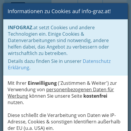
Toggle navi
Suche
Login
Menü
Informationen zu Cookies auf info-graz.at!
Home
Branchen
Gewerbe, Handwerk, Banken
INFOGRAZ
.at setzt Cookies und andere
Information und Consulting
Technologien ein. Einige Cookies &
Immobilien- & VermögenstreuhänderInen
Bauträger
Datenverarbeitungen sind notwendig, andere
Bundesimmobiliengesellschaft
Nav
helfen dabei, das Angebot zu verbessern oder
wirtschaftlich zu betreiben.
m.b.H.
Details dazu finden Sie in unserer
Datenschutz
Anzengrubergasse 6 -8, 8010 Graz
Erklärung
.
+43 5 0244 - 0
+43 5 0244 - 2211
Mit Ihrer
Einwilligung
('Zustimmen & Weiter') zur
Verwendung von
personenbezogenen Daten für
Werbung
können Sie unsere Seite
kostenfrei
nutzen.
Karte
Diese schließt die Verarbeitung von Daten wie IP-
Adresse, Cookies & sonstigen Identifiern außerhalb
Adresse mit Google Maps anschauen
der EU (u.a. USA) ein.