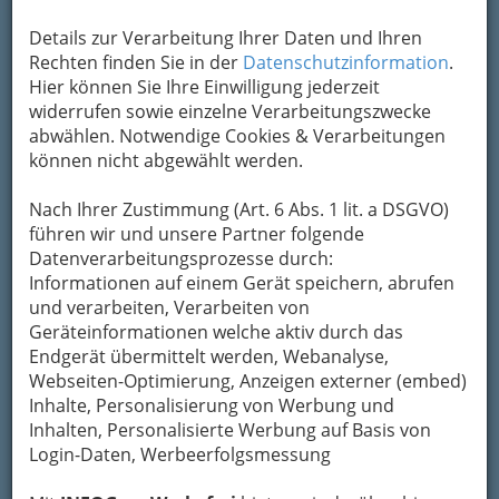
Graz
Details zur Verarbeitung Ihrer Daten und Ihren
+43 316 821 541
Rechten finden Sie in der
Datenschutzinformation
.
+43 664 242 84 46
Hier können Sie Ihre Einwilligung jederzeit
widerrufen sowie einzelne Verarbeitungszwecke
abwählen. Notwendige Cookies & Verarbeitungen
Unser Familienunternehmen bietet sämtliche
können nicht abgewählt werden.
Serviceagenda rund um Ihre Immobilie: von
Beratung über Liegenschafts-Bewertung,
Nach Ihrer Zustimmung (Art. 6 Abs. 1 lit. a DSGVO)
Objektvermittlung bis zur
führen wir und unsere Partner folgende
Kaufvertragsabwicklung
inkl.
Datenverarbeitungsprozesse durch:
Weiterbetreuung Ihrer Immobilie durch
Informationen auf einem Gerät speichern, abrufen
unsere transparente Immobilienverwaltung,
1.
und verarbeiten, Verarbeiten von
ONLINEVERWALTUNG in Graz - "Service
Geräteinformationen welche aktiv durch das
rund um die Uhr!“
Mehr Infos auf unserer
Endgerät übermittelt werden, Webanalyse,
Homepage.
Webseiten-Optimierung, Anzeigen externer (embed)
Inhalte, Personalisierung von Werbung und
Kategorien
Inhalten, Personalisierte Werbung auf Basis von
Login-Daten, Werbeerfolgsmessung
2
ÖBB-Immobilienmanagement