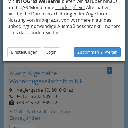
Mit
INFOGraz Werbefrei
bieten wir darüber hinaus
Gesellschaft mbH
um € 4,99/Monat eine
'trackingfreie'
Alternative,
welche die Datenverarbeitungen im Zuge Ihrer
Bahnhofgürtel 59, 8020 Graz
Nutzung von info-graz.at von vornherein auf das
+43 1 93000 - 44044
unbedingt notwendige Ausmaß beschränkt – nähere
+43 1 93000 - 44041
Infos dazu finden Sie
hier
E-Mail
Karte & Routenplaner
Eintrag ändern
Einstellungen
Login
Zustimmen & Weiter
Kategorien
3
Alwog-Allgemeine
Wohnbaugesellschaft m.b.H.
Naglergasse 10, 8010 Graz
+43 316 322 539 - 0
+43 316 322 539-22
E-Mail
Karte & Routenplaner
Eintrag ändern