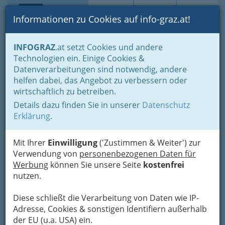
Toggle navi
Suche
Login
Menü
Informationen zu Cookies auf info-graz.at!
Home
Branchen
Gewerbe, Handwerk, Banken
INFOGRAZ
.at setzt Cookies und andere
Information und Consulting
Technologien ein. Einige Cookies &
Immobilien- & VermögenstreuhänderInen
Datenverarbeitungen sind notwendig, andere
Immobilienverwalter und Immobilienverwalterinnen
helfen dabei, das Angebot zu verbessern oder
wirtschaftlich zu betreiben.
Immobilienverwalter und
Details dazu finden Sie in unserer
Datenschutz
Immobilienverwalterinnen
Erklärung
.
Mit Ihrer
Einwilligung
('Zustimmen & Weiter') zur
Bezirksauswahl
Verwendung von
personenbezogenen Daten für
Alle Bezirke
Werbung
können Sie unsere Seite
kostenfrei
nutzen.
1
Immobilientreuhandkanzlei Karin
Diese schließt die Verarbeitung von Daten wie IP-
Zwach
Adresse, Cookies & sonstigen Identifiern außerhalb
der EU (u.a. USA) ein.
Klosterwiesgasse 64, 8010