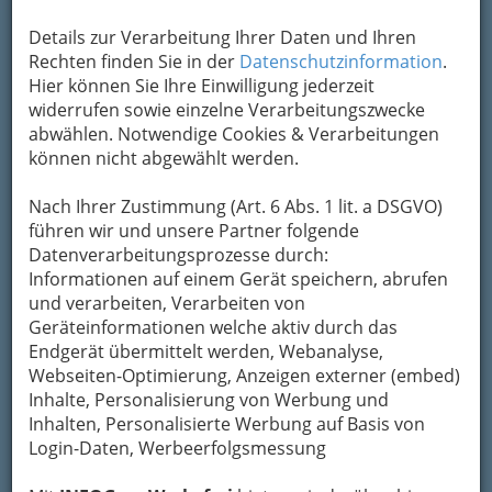
Kontaktaufnahme
Details zur Verarbeitung Ihrer Daten und Ihren
Um die Info-Graz Firmen
vor Spam-Mails zu
Rechten finden Sie in der
Datenschutzinformation
.
bewahren
, verwenden wir an dieser Stelle zur
Hier können Sie Ihre Einwilligung jederzeit
Übermittlung Ihrer Nachricht ein sicheres
widerrufen sowie einzelne Verarbeitungszwecke
Formular. Ihre Nachricht wird nach dem
abwählen. Notwendige Cookies & Verarbeitungen
Absenden umgehend per Mail an das
können nicht abgewählt werden.
Unternehmen Leykam Druck GmbH & Co KG
weitergeleitet.
Nach Ihrer Zustimmung (Art. 6 Abs. 1 lit. a DSGVO)
Mein Name
führen wir und unsere Partner folgende
Datenverarbeitungsprozesse durch:
Informationen auf einem Gerät speichern, abrufen
und verarbeiten, Verarbeiten von
Meine Email Adresse
Geräteinformationen welche aktiv durch das
Endgerät übermittelt werden, Webanalyse,
Webseiten-Optimierung, Anzeigen externer (embed)
Mein Betreff
Inhalte, Personalisierung von Werbung und
Inhalten, Personalisierte Werbung auf Basis von
Login-Daten, Werbeerfolgsmessung
Meine Nachricht