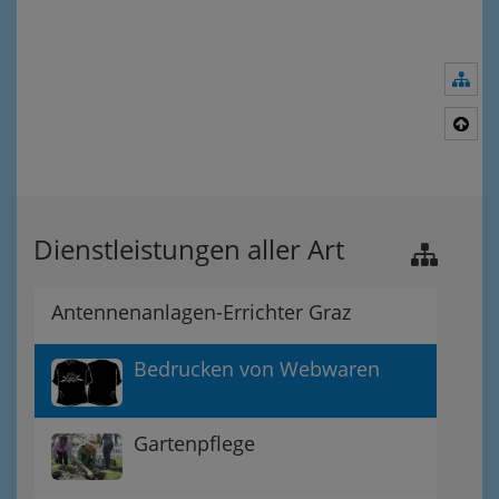
Nav
Nac
Dienstleistungen aller Art
Antennenanlagen-Errichter Graz
Bedrucken von Webwaren
Gartenpflege