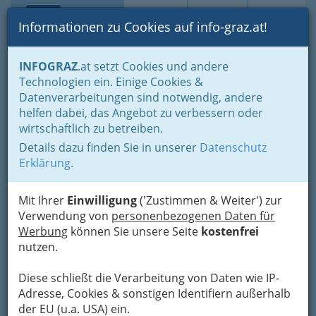
Toggle navi
Suche
Login
Menü
Informationen zu Cookies auf info-graz.at!
Home
Branchen
Dienstleistungen
Haus & Garten
INFOGRAZ
.at setzt Cookies und andere
Bedrucken von Webwaren
Technologien ein. Einige Cookies &
Leykam Druck GmbH & Co
Datenverarbeitungen sind notwendig, andere
helfen dabei, das Angebot zu verbessern oder
KG
wirtschaftlich zu betreiben.
Details dazu finden Sie in unserer
Datenschutz
Eggenbergerstraße 7, 8020 Graz
Erklärung
.
+43 316 25 567-0
+43 316 25 567-214
Mit Ihrer
Einwilligung
('Zustimmen & Weiter') zur
Verwendung von
personenbezogenen Daten für
Werbung
können Sie unsere Seite
kostenfrei
nutzen.
Karte
Diese schließt die Verarbeitung von Daten wie IP-
Karte anzeigen
Adresse, Cookies & sonstigen Identifiern außerhalb
der EU (u.a. USA) ein.