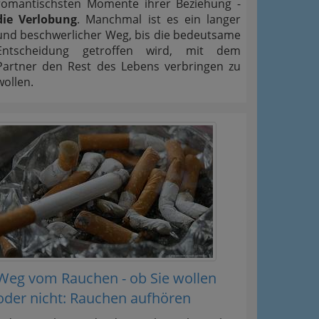
romantischsten Momente ihrer Beziehung -
die Verlobung
. Manchmal ist es ein langer
und beschwerlicher Weg, bis die bedeutsame
Entscheidung getroffen wird, mit dem
Partner den Rest des Lebens verbringen zu
wollen.
Weg vom Rauchen - ob Sie wollen
oder nicht: Rauchen aufhören