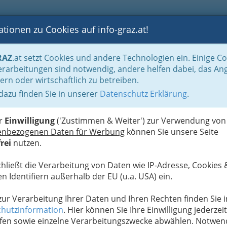
tionen zu Cookies auf info-graz.at!
B
F
G
B
GEN
LOGS
OTOS
ASTRONOMIE
RANCHEN
RAZ
.at setzt Cookies und andere Technologien ein. Einige C
Behinderung - Der Verein 'Die Brücke' Graz
Leben mit Behinderung Graz und 
rarbeitungen sind notwendig, andere helfen dabei, das An
ern oder wirtschaftlich zu betreiben.
 Sehbehinderte und Blinde
 dazu finden Sie in unserer
Datenschutz Erklärung
.
L
W
er
Einwilligung
('Zustimmen & Weiter') zur Verwendung von
enbezogenen Daten für Werbung
können Sie unsere Seite
rei
nutzen.
chließt die Verarbeitung von Daten wie IP-Adresse, Cookies 
linde Menschen haben an unseren Schulen mehrere
n Identifiern außerhalb der EU (u.a. USA) ein.
ruflichen Ausbildung bzw. Grundrehabilitation zu
 zur Verarbeitung Ihrer Daten und Ihren Rechten finden Sie i
hutzinformation
. Hier können Sie Ihre Einwilligung jederzeit
fen sowie einzelne Verarbeitungszwecke abwählen. Notwen