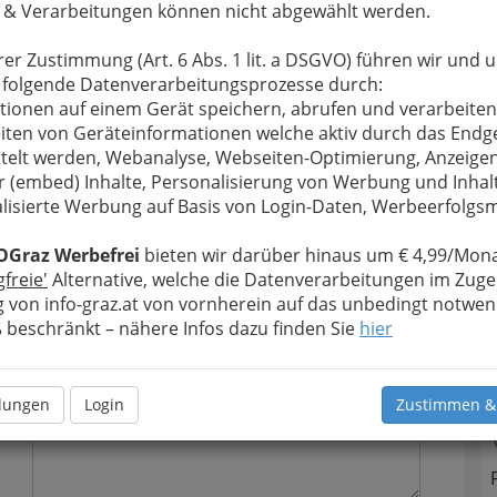
 & Verarbeitungen können nicht abgewählt werden.
T
rer Zustimmung (Art. 6 Abs. 1 lit. a DSGVO) führen wir und 
 folgende Datenverarbeitungsprozesse durch:
N
tionen auf einem Gerät speichern, abrufen und verarbeiten
iten von Geräteinformationen welche aktiv durch das Endg
telt werden, Webanalyse, Webseiten-Optimierung, Anzeige
u bewahren
, verwenden wir an dieser Stelle zur
r (embed) Inhalte, Personalisierung von Werbung und Inhal
Formular. Ihre Nachricht wird nach dem Absenden
lisierte Werbung auf Basis von Login-Daten, Werbeerfolg
liche Lehranstalt für Sehbehinderte und Blinde
OGraz Werbefrei
bieten wir darüber hinaus um € 4,99/Mona
Meine Nachricht
gfreie'
Alternative, welche die Datenverarbeitungen im Zuge
 von info-graz.at von vornherein auf das unbedingt notwen
beschränkt – nähere Infos dazu finden Sie
hier
llungen
Login
Zustimmen &