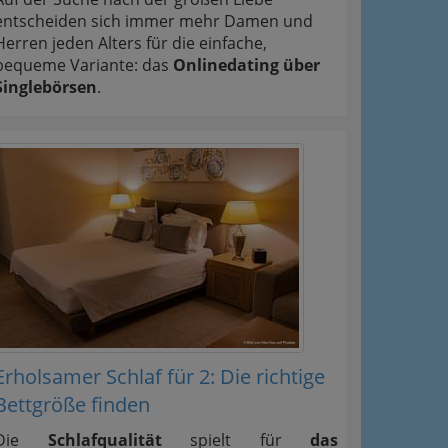
entscheiden sich immer mehr Damen und
Herren jeden Alters für die einfache,
bequeme Variante: das
Onlinedating über
Singlebörsen
.
Erholsamer Schlaf für 2: Die richtige
Bettgröße finden
Die
Schlafqualität
spielt für
das