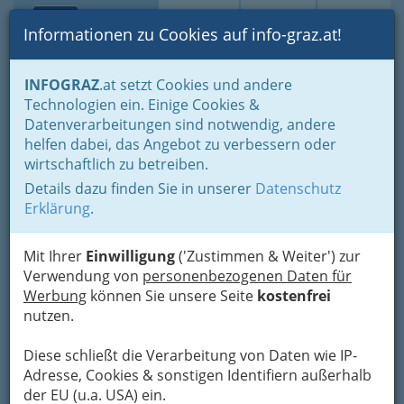
Toggle navi
Suche
Login
Menü
Informationen zu Cookies auf info-graz.at!
Home
Branchen
Betreuung & Wohnen
INFOGRAZ
.at setzt Cookies und andere
Technologien ein. Einige Cookies &
Nav
Datenverarbeitungen sind notwendig, andere
Betreuung & Wohnen
helfen dabei, das Angebot zu verbessern oder
wirtschaftlich zu betreiben.
Details dazu finden Sie in unserer
Datenschutz
Erklärung
.
Mit Ihrer
Einwilligung
('Zustimmen & Weiter') zur
Verwendung von
personenbezogenen Daten für
Werbung
können Sie unsere Seite
kostenfrei
nutzen.
Diese schließt die Verarbeitung von Daten wie IP-
Adresse, Cookies & sonstigen Identifiern außerhalb
der EU (u.a. USA) ein.