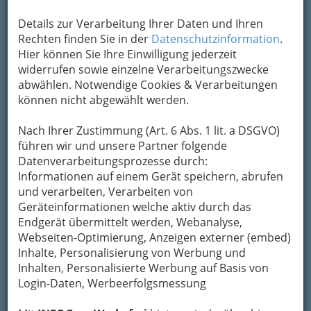
Details zur Verarbeitung Ihrer Daten und Ihren
Rechten finden Sie in der
Datenschutzinformation
.
Hier können Sie Ihre Einwilligung jederzeit
widerrufen sowie einzelne Verarbeitungszwecke
abwählen. Notwendige Cookies & Verarbeitungen
können nicht abgewählt werden.
Betreuung & Wohnen
Nach Ihrer Zustimmung (Art. 6 Abs. 1 lit. a DSGVO)
führen wir und unsere Partner folgende
Tagesmutter Graz und
Datenverarbeitungsprozesse durch:
Betreuung
Informationen auf einem Gerät speichern, abrufen
und verarbeiten, Verarbeiten von
Horte für Kinder in Graz und
Geräteinformationen welche aktiv durch das
Umgebung
Endgerät übermittelt werden, Webanalyse,
Webseiten-Optimierung, Anzeigen externer (embed)
Inhalte, Personalisierung von Werbung und
Kindergärten
Inhalten, Personalisierte Werbung auf Basis von
Login-Daten, Werbeerfolgsmessung
Kinderkrippen