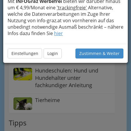
Mit
INFOGraz Werbefrei
bieten wir darüber hinaus
um € 4,99/Monat eine
'trackingfreie'
Alternative,
Studentenheim
welche die Datenverarbeitungen im Zuge Ihrer
Nutzung von info-graz.at von vornherein auf das
unbedingt notwendige Ausmaß beschränkt – nähere
Seniorenheime - Pflegeheime
Infos dazu finden Sie
hier
Heimhilfe und
Einstellungen
Login
Zustimmen & Weiter
Hauskrankenpflege
Hundeschulen: Hund und
Hundehalter unter
fachkundiger Anleitung
Tierheime
Tipps