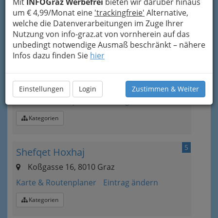
Mit
INFOGraz Werbefrei
bieten wir darüber hinaus
Thalstraße 14, 8051 Graz
um € 4,99/Monat eine
'trackingfreie'
Alternative,
Karte & Routenplaner
Eintrag ändern
welche die Datenverarbeitungen im Zuge Ihrer
Nutzung von info-graz.at von vornherein auf das
Kategorien
unbedingt notwendige Ausmaß beschränkt – nähere
Infos dazu finden Sie
hier
4
Gani Haljimi
Grillweg 4, 8053 Graz
Einstellungen
Login
Zustimmen & Weiter
Karte & Routenplaner
Eintrag ändern
Kategorien
5
Shefqet Hoxhaj
Koßgasse 16, 8010 Graz
Karte & Routenplaner
Eintrag ändern
Kategorien