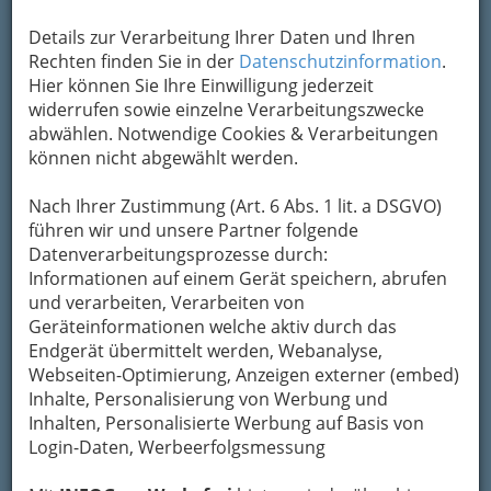
Alle Bezirke
Details zur Verarbeitung Ihrer Daten und Ihren
Rechten finden Sie in der
Datenschutzinformation
.
Hier können Sie Ihre Einwilligung jederzeit
1
Ismet Agic
widerrufen sowie einzelne Verarbeitungszwecke
Frachtengasse 3, 8055 Graz
abwählen. Notwendige Cookies & Verarbeitungen
können nicht abgewählt werden.
Karte & Routenplaner
Eintrag ändern
Nach Ihrer Zustimmung (Art. 6 Abs. 1 lit. a DSGVO)
Kategorien
führen wir und unsere Partner folgende
Datenverarbeitungsprozesse durch:
2
Informationen auf einem Gerät speichern, abrufen
Miroslav Antonic
und verarbeiten, Verarbeiten von
Grimmgasse 4, 8020 Graz
Geräteinformationen welche aktiv durch das
Karte & Routenplaner
Eintrag ändern
Endgerät übermittelt werden, Webanalyse,
Webseiten-Optimierung, Anzeigen externer (embed)
Kategorien
Inhalte, Personalisierung von Werbung und
Inhalten, Personalisierte Werbung auf Basis von
Login-Daten, Werbeerfolgsmessung
3
Ibro Halilcevic