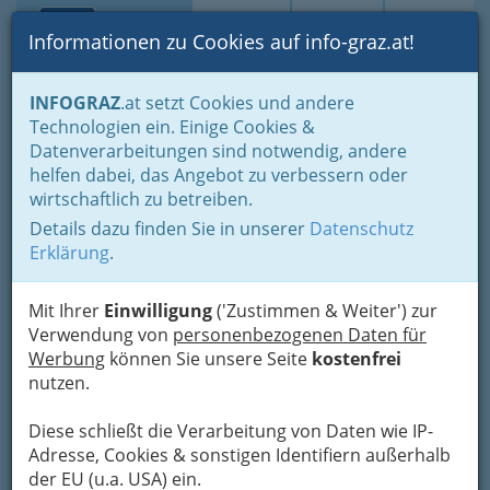
Toggle navi
Suche
Login
Menü
Informationen zu Cookies auf info-graz.at!
Home
Branchen
Gewerbe, Handwerk, Banken
INFOGRAZ
.at setzt Cookies und andere
Gewerbe & Handwerk, Gliederung der WKO
Technologien ein. Einige Cookies &
Gewerbe und Handwerk am Bau
Datenverarbeitungen sind notwendig, andere
Biegen von Baueisen und Sonstiges - Eisenbieger, Stahlbieger
helfen dabei, das Angebot zu verbessern oder
Nav
wirtschaftlich zu betreiben.
Biegen von Baueisen und
Details dazu finden Sie in unserer
Datenschutz
Sonstiges - Eisenbieger,
Erklärung
.
Stahlbieger
Mit Ihrer
Einwilligung
('Zustimmen & Weiter') zur
Verwendung von
personenbezogenen Daten für
Sie haben ein Stück Baueisen, dass muss jedoch noch
Werbung
können Sie unsere Seite
kostenfrei
gebogen werden? Kein Problem, Firmen bzw. Unternehmen die
nutzen.
sich
auf das Biegen von Baueisen oder auch anderen
Materialien spezialisiert
haben, finden Sie hier unten
Diese schließt die Verarbeitung von Daten wie IP-
aufgelistet.
Adresse, Cookies & sonstigen Identifiern außerhalb
der EU (u.a. USA) ein.
Bezirksauswahl