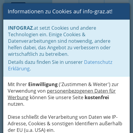
Toggle navi
Suche
Login
Menü
Informationen zu Cookies auf info-graz.at!
Home
Branchen
Gewerbe, Handwerk, Banken
INFOGRAZ
.at setzt Cookies und andere
Information und Consulting
Technologien ein. Einige Cookies &
Fachgruppe Unterneh-mensberatung und Informationstechnologie
Datenverarbeitungen sind notwendig, andere
Bilanzbuchhalter nach BibuG
helfen dabei, das Angebot zu verbessern oder
Peter Tieber
Nav
wirtschaftlich zu betreiben.
Details dazu finden Sie in unserer
Datenschutz
Erklärung
.
Mit Ihrer
Einwilligung
('Zustimmen & Weiter') zur
Adresse mit Google Maps anschauen
Verwendung von
personenbezogenen Daten für
Werbung
können Sie unsere Seite
kostenfrei
nutzen.
Kontaktaufnahme
Diese schließt die Verarbeitung von Daten wie IP-
Um die Info-Graz Firmen
vor Spam-Mails zu
Adresse, Cookies & sonstigen Identifiern außerhalb
bewahren
, verwenden wir an dieser Stelle zur
der EU (u.a. USA) ein.
Übermittlung Ihrer Nachricht ein sicheres