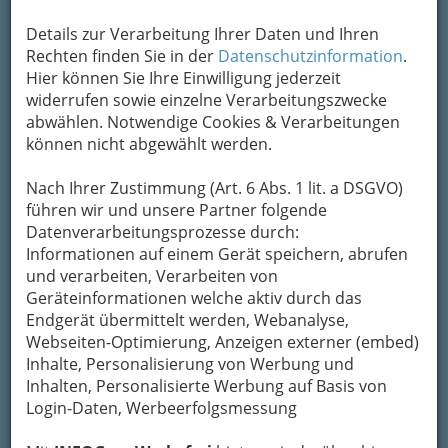
Formular. Ihre Nachricht wird nach dem
Details zur Verarbeitung Ihrer Daten und Ihren
Absenden umgehend per Mail an das
Rechten finden Sie in der
Datenschutzinformation
.
Unternehmen Peter Tieber weitergeleitet.
Hier können Sie Ihre Einwilligung jederzeit
Mein Name
widerrufen sowie einzelne Verarbeitungszwecke
abwählen. Notwendige Cookies & Verarbeitungen
können nicht abgewählt werden.
Meine Email Adresse
Nach Ihrer Zustimmung (Art. 6 Abs. 1 lit. a DSGVO)
führen wir und unsere Partner folgende
Datenverarbeitungsprozesse durch:
Mein Betreff
Informationen auf einem Gerät speichern, abrufen
und verarbeiten, Verarbeiten von
Geräteinformationen welche aktiv durch das
Endgerät übermittelt werden, Webanalyse,
Meine Nachricht
Webseiten-Optimierung, Anzeigen externer (embed)
Inhalte, Personalisierung von Werbung und
Inhalten, Personalisierte Werbung auf Basis von
Login-Daten, Werbeerfolgsmessung