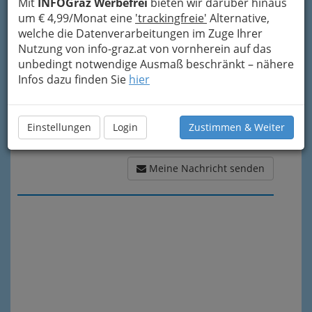
Mit
INFOGraz Werbefrei
bieten wir darüber hinaus
Meine Nachricht
um € 4,99/Monat eine
'trackingfreie'
Alternative,
welche die Datenverarbeitungen im Zuge Ihrer
Nutzung von info-graz.at von vornherein auf das
unbedingt notwendige Ausmaß beschränkt – nähere
Infos dazu finden Sie
hier
Einstellungen
Login
Zustimmen & Weiter
Meine Nachricht senden