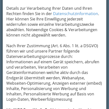
Kontaktaufnahme
Details zur Verarbeitung Ihrer Daten und Ihren
Rechten finden Sie in der
Datenschutzinformation
.
Um die Info-Graz Firmen
vor Spam-Mails zu
Hier können Sie Ihre Einwilligung jederzeit
bewahren
, verwenden wir an dieser Stelle zur
widerrufen sowie einzelne Verarbeitungszwecke
Übermittlung Ihrer Nachricht ein sicheres
abwählen. Notwendige Cookies & Verarbeitungen
Formular. Ihre Nachricht wird nach dem
können nicht abgewählt werden.
Absenden umgehend per Mail an das
Unternehmen ÖWD - Österreichischer
Nach Ihrer Zustimmung (Art. 6 Abs. 1 lit. a DSGVO)
Wachdienst: Jobs weitergeleitet.
führen wir und unsere Partner folgende
Mein Name
Datenverarbeitungsprozesse durch:
Informationen auf einem Gerät speichern, abrufen
und verarbeiten, Verarbeiten von
Geräteinformationen welche aktiv durch das
Meine Email Adresse
Endgerät übermittelt werden, Webanalyse,
Webseiten-Optimierung, Anzeigen externer (embed)
Inhalte, Personalisierung von Werbung und
Mein Betreff
Inhalten, Personalisierte Werbung auf Basis von
Login-Daten, Werbeerfolgsmessung