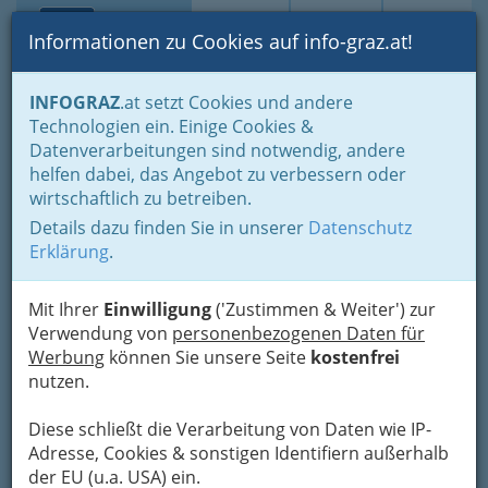
Toggle navi
Suche
Login
Menü
Informationen zu Cookies auf info-graz.at!
Home
Lebens-Guide
Jugend
Bildung & Arbeit
INFOGRAZ
.at setzt Cookies und andere
Technologien ein. Einige Cookies &
ÖWD - Österreichischer
Nav
Datenverarbeitungen sind notwendig, andere
Wachdienst: Jobs
helfen dabei, das Angebot zu verbessern oder
wirtschaftlich zu betreiben.
Bayerhamerstraße 14, 5020 Salzburg
Details dazu finden Sie in unserer
Datenschutz
0043 662 8151-3080
Erklärung
.
0043 662 8151-3016
Mit Ihrer
Einwilligung
('Zustimmen & Weiter') zur
Verwendung von
personenbezogenen Daten für
Werbung
können Sie unsere Seite
kostenfrei
Karte
nutzen.
Diese schließt die Verarbeitung von Daten wie IP-
Adresse mit Google Maps anschauen
Adresse, Cookies & sonstigen Identifiern außerhalb
der EU (u.a. USA) ein.