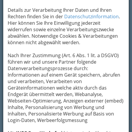
Kontaktaufnahme
Details zur Verarbeitung Ihrer Daten und Ihren
Um die Info-Graz Firmen
vor Spam-Mails zu
Rechten finden Sie in der
Datenschutzinformation
.
bewahren
, verwenden wir an dieser Stelle zur
Hier können Sie Ihre Einwilligung jederzeit
Übermittlung Ihrer Nachricht ein sicheres
widerrufen sowie einzelne Verarbeitungszwecke
Formular. Ihre Nachricht wird nach dem
abwählen. Notwendige Cookies & Verarbeitungen
Absenden umgehend per Mail an das
können nicht abgewählt werden.
Unternehmen Jobhimmel.at weitergeleitet.
Nach Ihrer Zustimmung (Art. 6 Abs. 1 lit. a DSGVO)
Mein Name
führen wir und unsere Partner folgende
Datenverarbeitungsprozesse durch:
Informationen auf einem Gerät speichern, abrufen
Meine Email Adresse
und verarbeiten, Verarbeiten von
Geräteinformationen welche aktiv durch das
Endgerät übermittelt werden, Webanalyse,
Webseiten-Optimierung, Anzeigen externer (embed)
Mein Betreff
Inhalte, Personalisierung von Werbung und
Inhalten, Personalisierte Werbung auf Basis von
Login-Daten, Werbeerfolgsmessung
Meine Nachricht