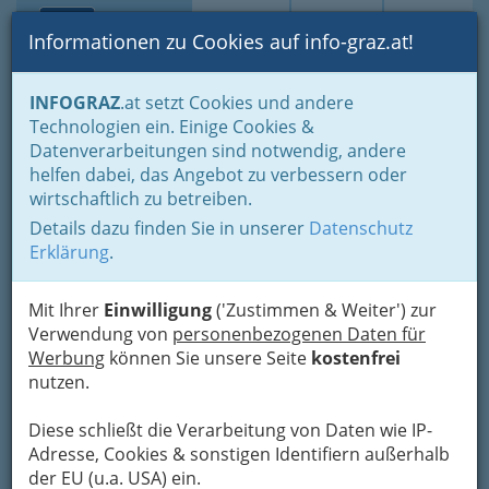
Toggle navi
Suche
Login
Menü
Informationen zu Cookies auf info-graz.at!
Home
Lebens-Guide
Jugend
Bildung & Arbeit
INFOGRAZ
.at setzt Cookies und andere
Technologien ein. Einige Cookies &
Jobhimmel.at
Nav
Datenverarbeitungen sind notwendig, andere
helfen dabei, das Angebot zu verbessern oder
Hartiggasse 1, 8010 Graz
wirtschaftlich zu betreiben.
+43 316 890 027
+43 316 890 027-15
Details dazu finden Sie in unserer
Datenschutz
+43 676 917 4228
Erklärung
.
Mit Ihrer
Einwilligung
('Zustimmen & Weiter') zur
Verwendung von
personenbezogenen Daten für
Werbung
können Sie unsere Seite
kostenfrei
Karte
nutzen.
Adresse mit Google Maps anschauen
Diese schließt die Verarbeitung von Daten wie IP-
Adresse, Cookies & sonstigen Identifiern außerhalb
der EU (u.a. USA) ein.