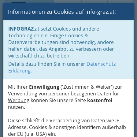
Toggle navi
Suche
Login
Menü
Informationen zu Cookies auf info-graz.at!
Home
Branchen
Freizeit & Sport
Frau von heute
INFOGRAZ
.at setzt Cookies und andere
Beratung - Betreuung
Bionahrung
Technologien ein. Einige Cookies &
Datenverarbeitungen sind notwendig, andere
Nav
Bionahrung
helfen dabei, das Angebot zu verbessern oder
wirtschaftlich zu betreiben.
Details dazu finden Sie in unserer
Datenschutz
Erklärung
.
Mit Ihrer
Einwilligung
('Zustimmen & Weiter') zur
Verwendung von
personenbezogenen Daten für
Werbung
können Sie unsere Seite
kostenfrei
nutzen.
Diese schließt die Verarbeitung von Daten wie IP-
Adresse, Cookies & sonstigen Identifiern außerhalb
der EU (u.a. USA) ein.