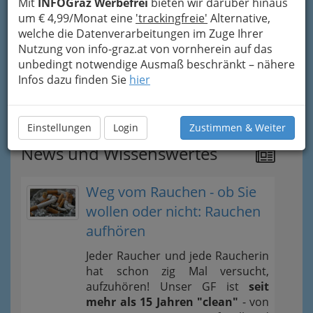
Tipps
Mit
INFOGraz Werbefrei
bieten wir darüber hinaus
um € 4,99/Monat eine
'trackingfreie'
Alternative,
Frau von heute
welche die Datenverarbeitungen im Zuge Ihrer
Nutzung von info-graz.at von vornherein auf das
unbedingt notwendige Ausmaß beschränkt – nähere
Gleichstellung der Geschlechter
Infos dazu finden Sie
hier
Gleichbehandlungsgesetz Österreich
Einstellungen
Login
Zustimmen & Weiter
News und Wissenswertes
Weg vom Rauchen - ob Sie
wollen oder nicht: Rauchen
aufhören
Jeder Raucher und jede Raucherin
hat schon zig Mal versucht,
aufzuhören! Unser GF ist
seit
mehr als 15 Jahren "clean"
- von