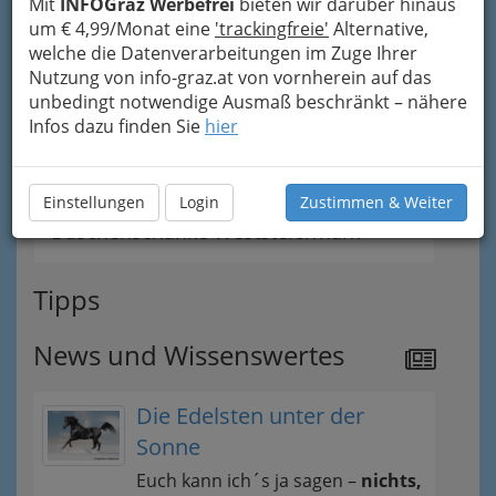
Mit
INFOGraz Werbefrei
bieten wir darüber hinaus
um € 4,99/Monat eine
'trackingfreie'
Alternative,
Buschenschänke in und nahe Graz
welche die Datenverarbeitungen im Zuge Ihrer
Nutzung von info-graz.at von vornherein auf das
Buschenschänke nach Orten
unbedingt notwendige Ausmaß beschränkt – nähere
Infos dazu finden Sie
hier
Buschenschänke Süd- und
Oststeiermark
Einstellungen
Login
Zustimmen & Weiter
Buschenschänke Weststeiermark
Tipps
News und Wissenswertes
Die Edelsten unter der
Sonne
Euch kann ich´s ja sagen –
nichts,