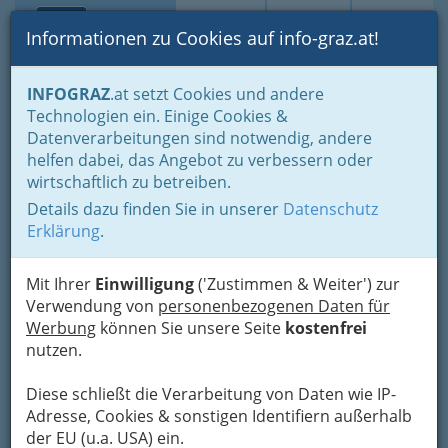
Toggle navi
Suche
Login
Menü
Informationen zu Cookies auf info-graz.at!
Home
Branchen
Gastronomie - regional und international
INFOGRAZ
.at setzt Cookies und andere
Buschenschenken - Buschenschänken
Technologien ein. Einige Cookies &
Buschenschänke Süd- und Oststeiermark
Datenverarbeitungen sind notwendig, andere
Franz und Maria
Nav
helfen dabei, das Angebot zu verbessern oder
wirtschaftlich zu betreiben.
Affenberger
Details dazu finden Sie in unserer
Datenschutz
Prebensdorfberg 24, 8211 Prebensdorfberg
Erklärung
.
+43 3113 2984
Mit Ihrer
Einwilligung
('Zustimmen & Weiter') zur
Verwendung von
personenbezogenen Daten für
Werbung
können Sie unsere Seite
kostenfrei
nutzen.
Karte
Diese schließt die Verarbeitung von Daten wie IP-
Adresse mit Google Maps anschauen
Adresse, Cookies & sonstigen Identifiern außerhalb
der EU (u.a. USA) ein.