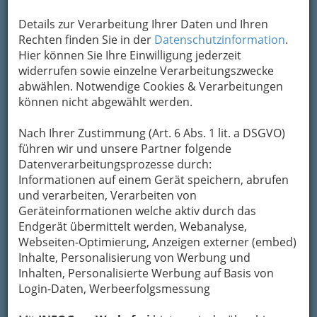
Um die Info-Graz Firmen
vor Spam-Mails zu
Details zur Verarbeitung Ihrer Daten und Ihren
bewahren
, verwenden wir an dieser Stelle zur
Rechten finden Sie in der
Datenschutzinformation
.
Übermittlung Ihrer Nachricht ein sicheres
Hier können Sie Ihre Einwilligung jederzeit
Formular. Ihre Nachricht wird nach dem
widerrufen sowie einzelne Verarbeitungszwecke
Absenden umgehend per Mail an das
abwählen. Notwendige Cookies & Verarbeitungen
Unternehmen Weingut Albrecher weitergeleitet.
können nicht abgewählt werden.
Mein Name
Nach Ihrer Zustimmung (Art. 6 Abs. 1 lit. a DSGVO)
führen wir und unsere Partner folgende
Datenverarbeitungsprozesse durch:
Meine Email Adresse
Informationen auf einem Gerät speichern, abrufen
und verarbeiten, Verarbeiten von
Geräteinformationen welche aktiv durch das
Endgerät übermittelt werden, Webanalyse,
Mein Betreff
Webseiten-Optimierung, Anzeigen externer (embed)
Inhalte, Personalisierung von Werbung und
Inhalten, Personalisierte Werbung auf Basis von
Meine Nachricht
Login-Daten, Werbeerfolgsmessung