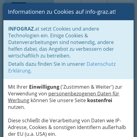
Toggle navi
Suche
Login
Menü
Informationen zu Cookies auf info-graz.at!
Home
Branchen
Gastronomie - regional und international
INFOGRAZ
.at setzt Cookies und andere
Buschenschenken - Buschenschänken
Technologien ein. Einige Cookies &
Weingut Albrecher
Datenverarbeitungen sind notwendig, andere
Nav
helfen dabei, das Angebot zu verbessern oder
Schlossberg 24, 8463 Leutschach
wirtschaftlich zu betreiben.
+43 3454 453
Details dazu finden Sie in unserer
Datenschutz
Erklärung
.
Mit Ihrer
Einwilligung
('Zustimmen & Weiter') zur
Karte
Verwendung von
personenbezogenen Daten für
Werbung
können Sie unsere Seite
kostenfrei
nutzen.
Adresse mit Google Maps anschauen
Diese schließt die Verarbeitung von Daten wie IP-
Adresse, Cookies & sonstigen Identifiern außerhalb
Kontaktaufnahme
der EU (u.a. USA) ein.