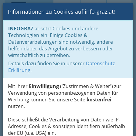
Toggle navi
Suche
Login
Menü
Informationen zu Cookies auf info-graz.at!
Home
Gastronomie
Cafés, Konditoreien & Eis
INFOGRAZ
.at setzt Cookies und andere
Café Restaurants
Technologien ein. Einige Cookies &
Mapon - Gastro u.
Datenverarbeitungen sind notwendig, andere
Nav
helfen dabei, das Angebot zu verbessern oder
Handelsgesellschaft m.b.H.
wirtschaftlich zu betreiben.
RUDOLF
Details dazu finden Sie in unserer
Datenschutz
ERLEBNISBRAUEREI
Erklärung
.
Eggenberger Allee 91, 8020 Graz
Mit Ihrer
Einwilligung
('Zustimmen & Weiter') zur
+43 316 581 334
Verwendung von
personenbezogenen Daten für
+43 316 581 477-19
Werbung
können Sie unsere Seite
kostenfrei
+43 699 1033 3130
nutzen.
Diese schließt die Verarbeitung von Daten wie IP-
Adresse, Cookies & sonstigen Identifiern außerhalb
der EU (u.a. USA) ein.
Karte