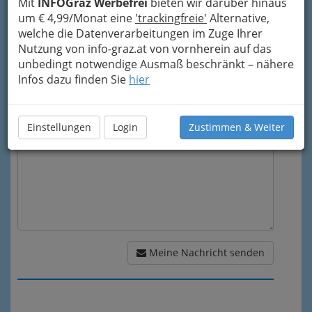
Mit
INFOGraz Werbefrei
bieten wir darüber hinaus
um € 4,99/Monat eine
'trackingfreie'
Alternative,
welche die Datenverarbeitungen im Zuge Ihrer
Mein Betreff
Nutzung von info-graz.at von vornherein auf das
unbedingt notwendige Ausmaß beschränkt – nähere
Infos dazu finden Sie
hier
Meine Nachricht
Einstellungen
Login
Zustimmen & Weiter
Meine Nachricht senden