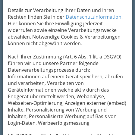
Details zur Verarbeitung Ihrer Daten und Ihren
Adresse mit Google Maps anschauen
Rechten finden Sie in der
Datenschutzinformation
.
Hier können Sie Ihre Einwilligung jederzeit
widerrufen sowie einzelne Verarbeitungszwecke
Kontaktaufnahme
abwählen. Notwendige Cookies & Verarbeitungen
können nicht abgewählt werden.
Um die Info-Graz Firmen
vor Spam-Mails zu
bewahren
, verwenden wir an dieser Stelle zur
Nach Ihrer Zustimmung (Art. 6 Abs. 1 lit. a DSGVO)
Übermittlung Ihrer Nachricht ein sicheres
führen wir und unsere Partner folgende
Formular. Ihre Nachricht wird nach dem
Datenverarbeitungsprozesse durch:
Absenden umgehend per Mail an das
Informationen auf einem Gerät speichern, abrufen
Unternehmen Mapon - Gastro u.
und verarbeiten, Verarbeiten von
Handelsgesellschaft m.b.H. RUDOLF
Geräteinformationen welche aktiv durch das
ERLEBNISBRAUEREI weitergeleitet.
Endgerät übermittelt werden, Webanalyse,
Webseiten-Optimierung, Anzeigen externer (embed)
Mein Name
Inhalte, Personalisierung von Werbung und
Inhalten, Personalisierte Werbung auf Basis von
Login-Daten, Werbeerfolgsmessung
Meine Email Adresse