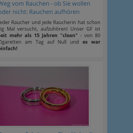
Weg vom Rauchen - ob Sie wollen
oder nicht: Rauchen aufhören
Jeder Raucher und jede Raucherin hat schon
zig Mal versucht, aufzuhören! Unser GF ist
seit mehr als 15 Jahren "clean"
- von 80
Zigaretten am Tag auf Null und
es war
einfach!