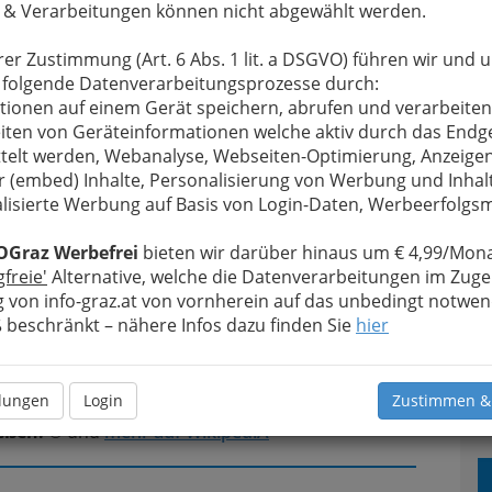
 & Verarbeitungen können nicht abgewählt werden.
rer Zustimmung (Art. 6 Abs. 1 lit. a DSGVO) führen wir und 
 folgende Datenverarbeitungsprozesse durch:
eehäuser
sind angeblich das „Café Procope“ in Paris
tionen auf einem Gerät speichern, abrufen und verarbeiten
aum
“ in Leipzig, Letzteres stammt aus dem 16.
iten von Geräteinformationen welche aktiv durch das Endg
ebaut. Siehe links.
telt werden, Webanalyse, Webseiten-Optimierung, Anzeige
hre Kaffeehäuser, es gab ebenso Stammcafés für
r (embed) Inhalte, Personalisierung von Werbung und Inhal
dem John Dryden Hof hielt, auch Alexander Pope
lisierte Werbung auf Basis von Login-Daten, Werbeerfolg
n Swift und Daniel Defoe zu seinen Gästen zählte),
ieler.
Kennzeichnend für
OGraz Werbefrei
bieten wir darüber hinaus um € 4,99/Mona
g von Standesdünkel –
gfreie'
Alternative, welche die Datenverarbeitungen im Zuge
 selben Tisch zusammen
 von info-graz.at von vornherein auf das unbedingt notwen
en und ihre Geschäfte im
beschränkt – nähere Infos dazu finden Sie
hier
wichtige Städte wie Paris
llungen
Login
Zustimmen &
affeehaus mit den Beständen gegründet, die die
T
eßen.
© und
mehr auf WikipediA