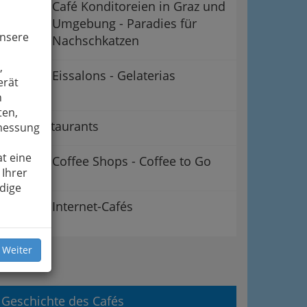
Café Konditoreien in Graz und
Umgebung - Paradies für
unsere
Nachschkatzen
,
Eissalons - Gelaterias
erät
n
ten,
Café Restaurants
smessung
t eine
Coffee Shops - Coffee to Go
 Ihrer
dige
Internet-Cafés
 Weiter
ipps
Geschichte des Cafés