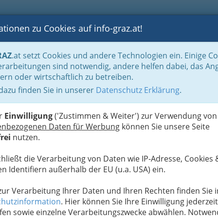
tionen zu Cookies auf info-graz.at!
B
F
G
B
GEN
LOGS
OTOS
ASTRONOMIE
RANCHEN
RAZ
.at setzt Cookies und andere Technologien ein. Einige C
chte des Cafés
rarbeitungen sind notwendig, andere helfen dabei, das An
ern oder wirtschaftlich zu betreiben.
 dazu finden Sie in unserer
Datenschutz Erklärung
.
C
er
Einwilligung
('Zustimmen & Weiter') zur Verwendung von
647 in Venedig unter den
enbezogenen Daten für Werbung
können Sie unsere Seite
52 wurde in London unter
rei
nutzen.
eres Café gegründet. In
sonders um die Börse, die
chließt die Verarbeitung von Daten wie IP-Adresse, Cookies 
nten Spekulanten und
n Identifiern außerhalb der EU (u.a. USA) ein.
and das erste Kaffeehaus
te Kaffeehaus im „Schütting“ am Marktplatz. Unter
 zur Verarbeitung Ihrer Daten und Ihren Rechten finden Sie i
ukturwandel der Öffentlichkeit
die Funktion der
hutzinformation
. Hier können Sie Ihre Einwilligung jederzeit
ntlichen Sphäre, durch die sich eine bürgerliche
fen sowie einzelne Verarbeitungszwecke abwählen. Notwen