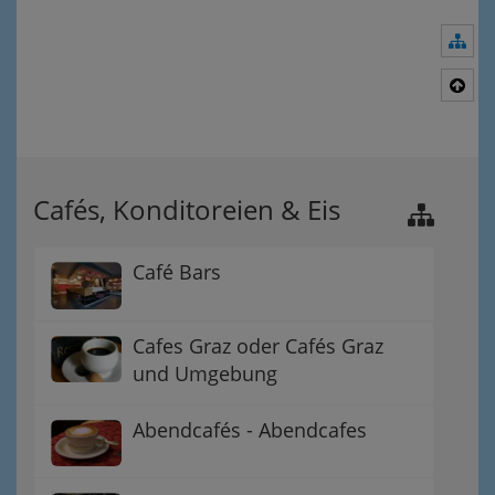
Nav
Nac
Cafés, Konditoreien & Eis
Café Bars
Cafes Graz oder Cafés Graz
und Umgebung
Abendcafés - Abendcafes