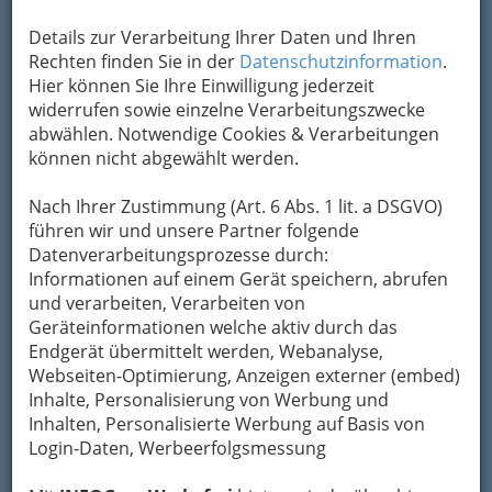
Um die Info-Graz Firmen
vor Spam-Mails zu
Details zur Verarbeitung Ihrer Daten und Ihren
bewahren
, verwenden wir an dieser Stelle zur
Rechten finden Sie in der
Datenschutzinformation
.
Übermittlung Ihrer Nachricht ein sicheres
Hier können Sie Ihre Einwilligung jederzeit
Formular. Ihre Nachricht wird nach dem
widerrufen sowie einzelne Verarbeitungszwecke
Absenden umgehend per Mail an das
abwählen. Notwendige Cookies & Verarbeitungen
Unternehmen Schmankerlhütte weitergeleitet.
können nicht abgewählt werden.
Mein Name
Nach Ihrer Zustimmung (Art. 6 Abs. 1 lit. a DSGVO)
führen wir und unsere Partner folgende
Datenverarbeitungsprozesse durch:
Meine Email Adresse
Informationen auf einem Gerät speichern, abrufen
und verarbeiten, Verarbeiten von
Geräteinformationen welche aktiv durch das
Endgerät übermittelt werden, Webanalyse,
Mein Betreff
Webseiten-Optimierung, Anzeigen externer (embed)
Inhalte, Personalisierung von Werbung und
Inhalten, Personalisierte Werbung auf Basis von
Meine Nachricht
Login-Daten, Werbeerfolgsmessung