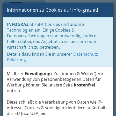
Toggle navi
Suche
Login
Menü
Informationen zu Cookies auf info-graz.at!
Home
Gastronomie
Cafés, Konditoreien & Eis
INFOGRAZ
.at setzt Cookies und andere
Café Restaurants
Technologien ein. Einige Cookies &
Schmankerlhütte
Datenverarbeitungen sind notwendig, andere
helfen dabei, das Angebot zu verbessern oder
Harterstraße 125, 8053 Graz
wirtschaftlich zu betreiben.
0664 1529428
Details dazu finden Sie in unserer
Datenschutz
Erklärung
.
Mit Ihrer
Einwilligung
('Zustimmen & Weiter') zur
Karte
Verwendung von
personenbezogenen Daten für
Werbung
können Sie unsere Seite
kostenfrei
nutzen.
Adresse mit Google Maps anschauen
Diese schließt die Verarbeitung von Daten wie IP-
Adresse, Cookies & sonstigen Identifiern außerhalb
Kontaktaufnahme
der EU (u.a. USA) ein.