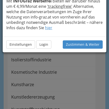
Mit
INFOGraz Werbefrei
bieten wir darüber hinaus
um € 4,99/Monat eine
'trackingfreie'
Alternative,
Fachgruppe der chemischen Industrie
welche die Datenverarbeitungen im Zuge Ihrer
Nutzung von info-graz.at von vornherein auf das
Farbenindustrie
unbedingt notwendige Ausmaß beschränkt – nähere
Infos dazu finden Sie
hier
Gummiindustrie
Einstellungen
Login
Zustimmen & Weiter
Isolierpappenindustrie
Isolierstoffindustrie
Kosmetische Industrie
Kunstharze
Kunstledererzeugung