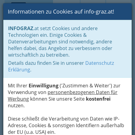
Toggle navi
Suche
Login
Menü
Informationen zu Cookies auf info-graz.at!
Home
Branchen
Industrie
chemische Industrie
INFOGRAZ
.at setzt Cookies und andere
Chem. Baustoffe
Technologien ein. Einige Cookies &
Datenverarbeitungen sind notwendig, andere
Nav
Chem. Baustoffe
helfen dabei, das Angebot zu verbessern oder
wirtschaftlich zu betreiben.
Details dazu finden Sie in unserer
Datenschutz
Erklärung
.
Mit Ihrer
Einwilligung
('Zustimmen & Weiter') zur
Verwendung von
personenbezogenen Daten für
Werbung
können Sie unsere Seite
kostenfrei
nutzen.
Diese schließt die Verarbeitung von Daten wie IP-
Adresse, Cookies & sonstigen Identifiern außerhalb
der EU (u.a. USA) ein.