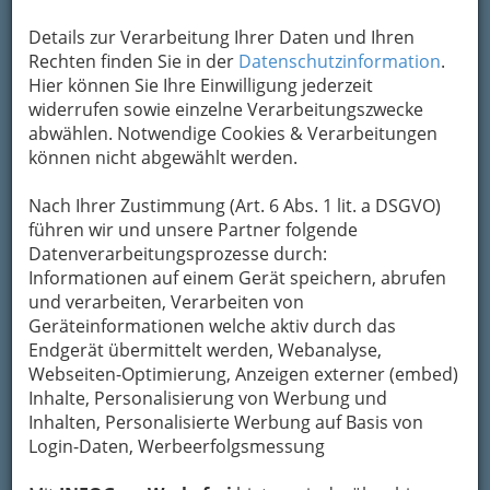
Details zur Verarbeitung Ihrer Daten und Ihren
Rechten finden Sie in der
Datenschutzinformation
.
Hier können Sie Ihre Einwilligung jederzeit
widerrufen sowie einzelne Verarbeitungszwecke
abwählen. Notwendige Cookies & Verarbeitungen
können nicht abgewählt werden.
Navigation
Nach Ihrer Zustimmung (Art. 6 Abs. 1 lit. a DSGVO)
führen wir und unsere Partner folgende
Datenverarbeitungsprozesse durch:
Affinerie
Informationen auf einem Gerät speichern, abrufen
und verarbeiten, Verarbeiten von
Chem. Baustoffe
Geräteinformationen welche aktiv durch das
Endgerät übermittelt werden, Webanalyse,
Chem. Bürobedarf
Webseiten-Optimierung, Anzeigen externer (embed)
Inhalte, Personalisierung von Werbung und
Inhalten, Personalisierte Werbung auf Basis von
Chemische Industrie
Login-Daten, Werbeerfolgsmessung
Chem. Zusätze für Hütten