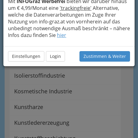
Mit
INFOGraz Werbefrei
bieten wir darüber hinaus
um € 4,99/Monat eine
'trackingfreie'
Alternative,
Fachgruppe der chemischen Industrie
welche die Datenverarbeitungen im Zuge Ihrer
Nutzung von info-graz.at von vornherein auf das
Farbenindustrie
unbedingt notwendige Ausmaß beschränkt – nähere
Infos dazu finden Sie
hier
Gummiindustrie
Einstellungen
Login
Zustimmen & Weiter
Isolierpappenindustrie
Isolierstoffindustrie
Kosmetische Industrie
Kunstharze
Kunstledererzeugung