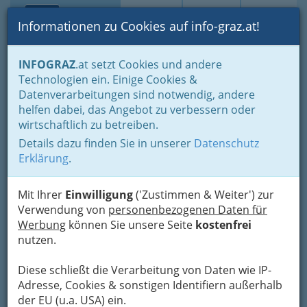
Toggle navi
Suche
Login
Menü
Informationen zu Cookies auf info-graz.at!
Home
Branchen
Industrie
chemische Industrie
INFOGRAZ
.at setzt Cookies und andere
Kunststoffwerk
Technologien ein. Einige Cookies &
Datenverarbeitungen sind notwendig, andere
Nav
Kunststoffwerk
helfen dabei, das Angebot zu verbessern oder
wirtschaftlich zu betreiben.
Details dazu finden Sie in unserer
Datenschutz
Erklärung
.
Mit Ihrer
Einwilligung
('Zustimmen & Weiter') zur
Verwendung von
personenbezogenen Daten für
Werbung
können Sie unsere Seite
kostenfrei
nutzen.
Diese schließt die Verarbeitung von Daten wie IP-
Adresse, Cookies & sonstigen Identifiern außerhalb
der EU (u.a. USA) ein.