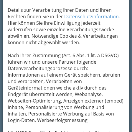
Details zur Verarbeitung Ihrer Daten und Ihren
Rechten finden Sie in der
Datenschutzinformation
.
Hier können Sie Ihre Einwilligung jederzeit
widerrufen sowie einzelne Verarbeitungszwecke
abwählen. Notwendige Cookies & Verarbeitungen
können nicht abgewählt werden.
Navigation
Nach Ihrer Zustimmung (Art. 6 Abs. 1 lit. a DSGVO)
führen wir und unsere Partner folgende
Datenverarbeitungsprozesse durch:
Affinerie
Informationen auf einem Gerät speichern, abrufen
und verarbeiten, Verarbeiten von
Chem. Baustoffe
Geräteinformationen welche aktiv durch das
Endgerät übermittelt werden, Webanalyse,
Chem. Bürobedarf
Webseiten-Optimierung, Anzeigen externer (embed)
Inhalte, Personalisierung von Werbung und
Inhalten, Personalisierte Werbung auf Basis von
Chemische Industrie
Login-Daten, Werbeerfolgsmessung
Chem. Zusätze für Hütten