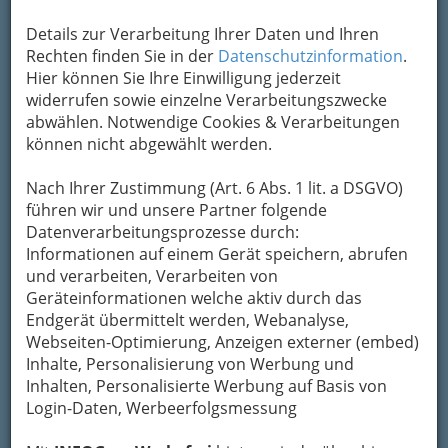
Kontaktaufnahme
Details zur Verarbeitung Ihrer Daten und Ihren
Um die Info-Graz Firmen
vor Spam-Mails zu
Rechten finden Sie in der
Datenschutzinformation
.
bewahren
, verwenden wir an dieser Stelle zur
Hier können Sie Ihre Einwilligung jederzeit
Übermittlung Ihrer Nachricht ein sicheres
widerrufen sowie einzelne Verarbeitungszwecke
Formular. Ihre Nachricht wird nach dem
abwählen. Notwendige Cookies & Verarbeitungen
Absenden umgehend per Mail an das
können nicht abgewählt werden.
Unternehmen Prim.i.R. Dr. Karl Gruber -
Facharzt für Chirurgie weitergeleitet.
Nach Ihrer Zustimmung (Art. 6 Abs. 1 lit. a DSGVO)
Mein Name
führen wir und unsere Partner folgende
Datenverarbeitungsprozesse durch:
Informationen auf einem Gerät speichern, abrufen
und verarbeiten, Verarbeiten von
Meine Email Adresse
Geräteinformationen welche aktiv durch das
Endgerät übermittelt werden, Webanalyse,
Webseiten-Optimierung, Anzeigen externer (embed)
Mein Betreff
Inhalte, Personalisierung von Werbung und
Inhalten, Personalisierte Werbung auf Basis von
Login-Daten, Werbeerfolgsmessung
Meine Nachricht