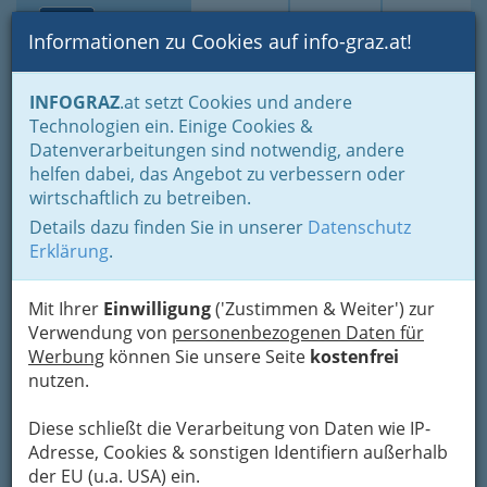
Toggle navi
Suche
Login
Menü
Informationen zu Cookies auf info-graz.at!
Home
Branchen
Gesundheit und Soziales
INFOGRAZ
.at setzt Cookies und andere
Fachärzte und Fachärztinnen
Chirurgie
Chirurgie allgemein
Technologien ein. Einige Cookies &
Prim.i.R. Dr. Karl Gruber -
Datenverarbeitungen sind notwendig, andere
Nav
helfen dabei, das Angebot zu verbessern oder
Facharzt für Chirurgie
wirtschaftlich zu betreiben.
Details dazu finden Sie in unserer
Datenschutz
Hauptplatz 4, 8010 Graz
Erklärung
.
+43 316 811 444
+43 316 811 444 4
Mit Ihrer
Einwilligung
('Zustimmen & Weiter') zur
Verwendung von
personenbezogenen Daten für
Werbung
können Sie unsere Seite
kostenfrei
nutzen.
Karte
Diese schließt die Verarbeitung von Daten wie IP-
Karte anzeigen
Adresse, Cookies & sonstigen Identifiern außerhalb
der EU (u.a. USA) ein.