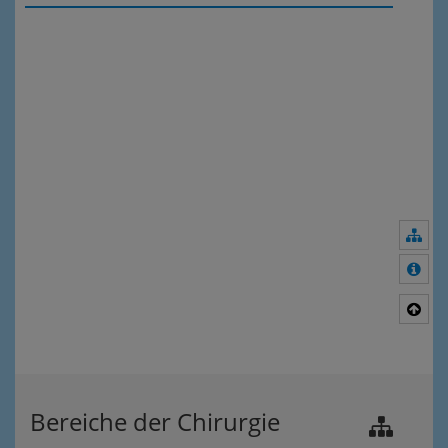
Nav
Meh
Nac
Bereiche der Chirurgie