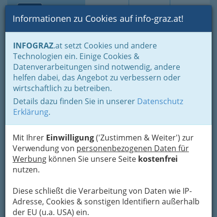
Toggle navi
Suche
Login
Menü
Informationen zu Cookies auf info-graz.at!
Home
Branchen
Gesundheit und Soziales
INFOGRAZ
.at setzt Cookies und andere
Fachärzte und Fachärztinnen
Chirurgie
Technologien ein. Einige Cookies &
Plastischer Chirurg / Plastische Chirurgin
Datenverarbeitungen sind notwendig, andere
helfen dabei, das Angebot zu verbessern oder
Plastische Chirurgie Graz
wirtschaftlich zu betreiben.
und Umgebung /
Details dazu finden Sie in unserer
Datenschutz
Erklärung
.
Schönheitsoperation sowie
Botox & Co.
Mit Ihrer
Einwilligung
('Zustimmen & Weiter') zur
Verwendung von
personenbezogenen Daten für
Brustvergrößerung in Graz,
Werbung
können Sie unsere Seite
kostenfrei
Fettabsaugung, Lippen
nutzen.
aufspritzen - plastische Chirurgie
Diese schließt die Verarbeitung von Daten wie IP-
Graz, moderne
Adresse, Cookies & sonstigen Identifiern außerhalb
Schönheitschirurgie
der EU (u.a. USA) ein.