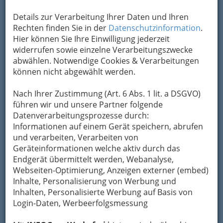
Details zur Verarbeitung Ihrer Daten und Ihren
Rechten finden Sie in der
Datenschutzinformation
.
Hier können Sie Ihre Einwilligung jederzeit
widerrufen sowie einzelne Verarbeitungszwecke
abwählen. Notwendige Cookies & Verarbeitungen
können nicht abgewählt werden.
Nach Ihrer Zustimmung (Art. 6 Abs. 1 lit. a DSGVO)
führen wir und unsere Partner folgende
Datenverarbeitungsprozesse durch:
Informationen auf einem Gerät speichern, abrufen
Wenn makellose Schönheit lockt, wird die
und verarbeiten, Verarbeiten von
schmerzhafte Giftspritze lächelnd ertragen.
Geräteinformationen welche aktiv durch das
Endgerät übermittelt werden, Webanalyse,
Nasenkorrektur statt Nase rümpfen heißt es
Webseiten-Optimierung, Anzeigen externer (embed)
nun schon seit einigen Jahren. Ob
Inhalte, Personalisierung von Werbung und
Fettabsaugung, Brustvergrößerung oder
Inhalten, Personalisierte Werbung auf Basis von
Haut-Straffung
, ein kosmetischer Eingriff wird
Login-Daten, Werbeerfolgsmessung
schon lange nicht mehr als Tabu betrachtet,
sondern steht für gutes Körpergefühl und