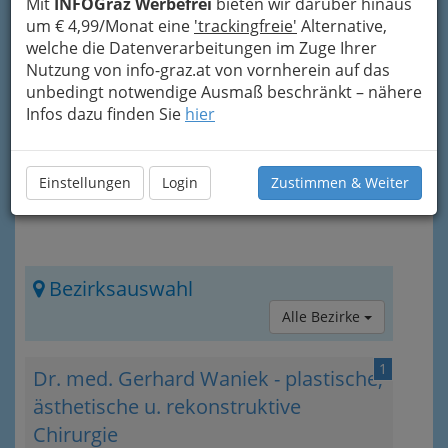
Mit
INFOGraz Werbefrei
bieten wir darüber hinaus
verhilft oft zu neuem Selbstwertgefühl
.
um € 4,99/Monat eine
'trackingfreie'
Alternative,
Für mehr Information
klicken Sie doch auf das
welche die Datenverarbeitungen im Zuge Ihrer
Icon
rechts oben in der Titelzeile.
Nutzung von info-graz.at von vornherein auf das
unbedingt notwendige Ausmaß beschränkt – nähere
Infos dazu finden Sie
hier
Einstellungen
Login
Zustimmen & Weiter
Bezirksauswahl
Alle Bezirke
1
Dr. med. Gerhard Waniek - plastische,
ästhetische u. rekonstruktive
Chirurgie