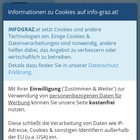
Toggle navi
Suche
Login
Menü
Informationen zu Cookies auf info-graz.at!
Home
Branchen
Gewerbe, Handwerk, Banken
INFOGRAZ
.at setzt Cookies und andere
Gewerbe & Handwerk, Gliederung der WKO
Technologien ein. Einige Cookies &
Dachdecker & Pflasterer
Datenverarbeitungen sind notwendig, andere
Adolf Gamperl Gesellschaft
Nav
helfen dabei, das Angebot zu verbessern oder
wirtschaftlich zu betreiben.
m.b.H.
Details dazu finden Sie in unserer
Datenschutz
Pirchäckerstraße 31, 8053 Graz
Erklärung
.
+43 316 585 635
+43 316 574 842
Mit Ihrer
Einwilligung
('Zustimmen & Weiter') zur
+43 664 391 11 52
Verwendung von
personenbezogenen Daten für
Werbung
können Sie unsere Seite
kostenfrei
nutzen.
Diese schließt die Verarbeitung von Daten wie IP-
Karte
Adresse, Cookies & sonstigen Identifiern außerhalb
der EU (u.a. USA) ein.