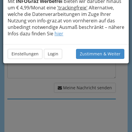
Mit
INFOGraz Werbefrei
bieten wir darüber hinaus
um € 4,99/Monat eine
'trackingfreie'
Alternative,
welche die Datenverarbeitungen im Zuge Ihrer
Meine Nachricht
Nutzung von info-graz.at von vornherein auf das
unbedingt notwendige Ausmaß beschränkt – nähere
Infos dazu finden Sie
hier
Einstellungen
Login
Zustimmen & Weiter
Meine Nachricht senden