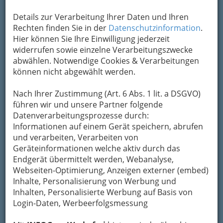
Adresse mit Google Maps anschauen
Details zur Verarbeitung Ihrer Daten und Ihren
Rechten finden Sie in der
Datenschutzinformation
.
Kontaktaufnahme
Hier können Sie Ihre Einwilligung jederzeit
widerrufen sowie einzelne Verarbeitungszwecke
Um die Info-Graz Firmen
vor Spam-Mails zu
abwählen. Notwendige Cookies & Verarbeitungen
bewahren
, verwenden wir an dieser Stelle zur
können nicht abgewählt werden.
Übermittlung Ihrer Nachricht ein sicheres
Formular. Ihre Nachricht wird nach dem
Nach Ihrer Zustimmung (Art. 6 Abs. 1 lit. a DSGVO)
Absenden umgehend per Mail an das
führen wir und unsere Partner folgende
Unternehmen Adolf Gamperl Gesellschaft
Datenverarbeitungsprozesse durch:
m.b.H. weitergeleitet.
Informationen auf einem Gerät speichern, abrufen
und verarbeiten, Verarbeiten von
Mein Name
Geräteinformationen welche aktiv durch das
Endgerät übermittelt werden, Webanalyse,
Webseiten-Optimierung, Anzeigen externer (embed)
Meine Email Adresse
Inhalte, Personalisierung von Werbung und
Inhalten, Personalisierte Werbung auf Basis von
Login-Daten, Werbeerfolgsmessung
Mein Betreff