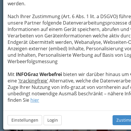
werden.
Nach Ihrer Zustimmung (Art. 6 Abs. 1 lit. a DSGVO) führ
Blick auf die Galerie bei Nacht
unsere Partner folgende Datenverarbeitungsprozesse d
Informationen auf einem Gerät speichern, abrufen und 
Die Galerie und der Verein..
Verarbeiten von Geräteinformationen welche aktiv dur
Endgerät übermittelt werden, Webanalyse, Webseiten-
..wurden 2005 von der deutschstämmigen
Anzeigen externer (embed) Inhalte, Personalisierung 
Künstlerin
Florinda Ke Sophie
gegründet,
und Inhalten, Personalisierte Werbung auf Basis von Lo
welche freischaffend als Malerin, Bildhauerin,
Werbeerfolgsmessung
Autorin und Traumanalytikerin arbeitet.
Die Galerie versteht sich als
Plattform für den
Mit
INFOGraz Werbefrei
bieten wir darüber hinaus um 
Diskurs spartenübergreifender, oft
eine
'trackingfreie'
Alternative, welche die Datenverarb
themenzentrierter Kunstprojekte
. In der
Zuge Ihrer Nutzung von info-graz.at von vornherein auf
ersten Jahreshälfte werden Projekte heimischer
unbedingt notwendige Ausmaß beschränkt – nähere Inf
und internationaler KünstlerInnen präsentiert.
finden Sie
hier
Einstellungen
Login
Zustim