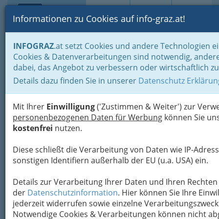
Toggle navi
Suche
Login
Menü
Informationen zu Cookies auf info-graz.at!
Home
Branchen
Freizeit & Sport
Vereine
Diverse Vereine
INFOGRAZ
.at setzt Cookies und andere Technologien ei
Cookies & Datenverarbeitungen sind notwendig, andere
Galerie Blaues Atelier -
Nav
dabei, das Angebot zu verbessern oder wirtschaftlich zu
Verein M.I.A.Z.W.O.A. -
Details dazu finden Sie in unserer
Datenschutz Erklärun
Kerstin Eberhard
Mit Ihrer
Einwilligung
('Zustimmen & Weiter') zur Ver
Annenstraße 33, 8020 Graz
personenbezogenen Daten für Werbung
können Sie uns
+43 650 8171 610
kostenfrei
nutzen.
Diese schließt die Verarbeitung von Daten wie IP-Adress
sonstigen Identifiern außerhalb der EU (u.a. USA) ein.
Details zur Verarbeitung Ihrer Daten und Ihren Rechten 
der
Datenschutzinformation
. Hier können Sie Ihre Einwi
jederzeit widerrufen sowie einzelne Verarbeitungszwec
Notwendige Cookies & Verarbeitungen können nicht ab