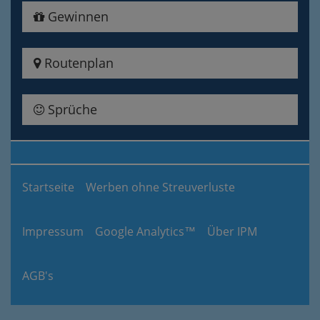
Gewinnen
Routenplan
Sprüche
Startseite
Werben ohne Streuverluste
Impressum
Google Analytics™
Über IPM
AGB's