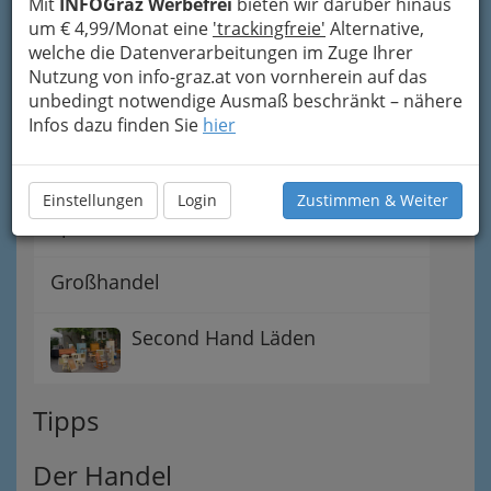
Mit
INFOGraz Werbefrei
bieten wir darüber hinaus
Einkaufen nach Ladenschluss
um € 4,99/Monat eine
'trackingfreie'
Alternative,
welche die Datenverarbeitungen im Zuge Ihrer
Nutzung von info-graz.at von vornherein auf das
Einkaufsführer (Einzelhandel)
unbedingt notwendige Ausmaß beschränkt – nähere
Infos dazu finden Sie
hier
Dinge des täglichen Lebens
Einstellungen
Login
Zustimmen & Weiter
Spezielles Einkaufen und Schenken
Großhandel
Second Hand Läden
Tipps
Der Handel