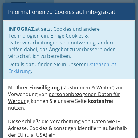
Toggle navi
Suche
Login
Menü
Informationen zu Cookies auf info-graz.at!
Home
Branchen
Einkaufen & Schenken - der Handel
INFOGRAZ
.at setzt Cookies und andere
Handel in Graz
Einkaufen nach Ladenschluss
Technologien ein. Einige Cookies &
Feinkost Johannes Maria
Datenverarbeitungen sind notwendig, andere
Nav
helfen dabei, das Angebot zu verbessern oder
Hasiba
wirtschaftlich zu betreiben.
Details dazu finden Sie in unserer
Datenschutz
Grabenstraße 1, 8010 Graz
Erklärung
.
+43 316 682 657 - 0
+43 316 682 657 - 12
Mit Ihrer
Einwilligung
('Zustimmen & Weiter') zur
Verwendung von
personenbezogenen Daten für
Werbung
können Sie unsere Seite
kostenfrei
nutzen.
Karte
Diese schließt die Verarbeitung von Daten wie IP-
Karte anzeigen
Adresse, Cookies & sonstigen Identifiern außerhalb
der EU (u.a. USA) ein.