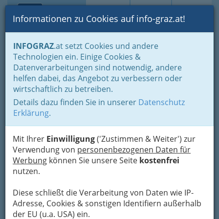
Toggle navi
Suche
Login
Menü
Informationen zu Cookies auf info-graz.at!
Home
Branchen
Einkaufen & Schenken - der Handel
INFOGRAZ
.at setzt Cookies und andere
Der Handel nach WKO-Gliederung
Technologien ein. Einige Cookies &
Foto-und Optik- & Medizinproduktehandel
Datenverarbeitungen sind notwendig, andere
Elektro-med. Apparate bzw. Geräte
helfen dabei, das Angebot zu verbessern oder
Gambro Hospal Austria
Nav
wirtschaftlich zu betreiben.
GmbH
Details dazu finden Sie in unserer
Datenschutz
Erklärung
.
St.-Peter-Hauptstraße 208, 8042 Graz
+43 316 403 192
Mit Ihrer
Einwilligung
('Zustimmen & Weiter') zur
Verwendung von
personenbezogenen Daten für
Werbung
können Sie unsere Seite
kostenfrei
nutzen.
Karte
Diese schließt die Verarbeitung von Daten wie IP-
Adresse, Cookies & sonstigen Identifiern außerhalb
Adresse mit Google Maps anschauen
der EU (u.a. USA) ein.