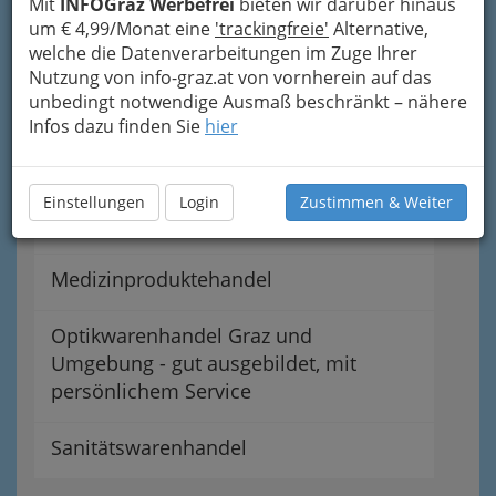
Mit
INFOGraz Werbefrei
bieten wir darüber hinaus
um € 4,99/Monat eine
'trackingfreie'
Alternative,
Dentalwarenhandel
welche die Datenverarbeitungen im Zuge Ihrer
Nutzung von info-graz.at von vornherein auf das
unbedingt notwendige Ausmaß beschränkt – nähere
Elektro-med. Apparate bzw. Geräte
Infos dazu finden Sie
hier
Fotohandel - Kameras
Einstellungen
Login
Zustimmen & Weiter
Hörgerätehandel
Medizinproduktehandel
Optikwarenhandel Graz und
Umgebung - gut ausgebildet, mit
persönlichem Service
Sanitätswarenhandel