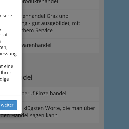
Medizinproduktehandel
unsere
Optikwarenhandel Graz und
Umgebung - gut ausgebildet, mit
,
persönlichem Service
erät
n
Sanitätswarenhandel
ten,
smessung
ipps
t eine
 Ihrer
er Handel
dige
Der Lehrberuf Einzelhandel
 Weiter
Die wohl klügsten Worte, die man über
den Handel sagen kann