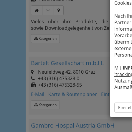
Cookies
Nach Ih
Vieles über ihre Produkte, die man auc
Partner
sowie Downloadgelegenheit von Zeitschriften
Informa
Verarbe
Kategorien
übermit
externe
Persona
Bartelt Gesellschaft m.b.H.
Mit
INF
Neufeldweg 42, 8010 Graz
'trackin
+43 (316) 475328-0
Nutzung
+43 (316) 475328-55
Ausmaß 
E-Mail
Karte & Routenplaner
Eintrag änder
Kategorien
Einste
Gambro Hospal Austria GmbH