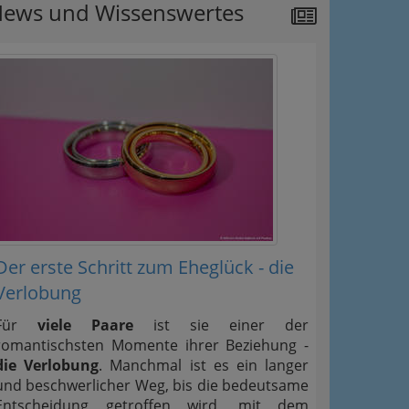
ews und Wissenswertes
Der erste Schritt zum Eheglück - die
Verlobung
Für
viele Paare
ist sie einer der
romantischsten Momente ihrer Beziehung -
die Verlobung
. Manchmal ist es ein langer
und beschwerlicher Weg, bis die bedeutsame
Entscheidung getroffen wird, mit dem