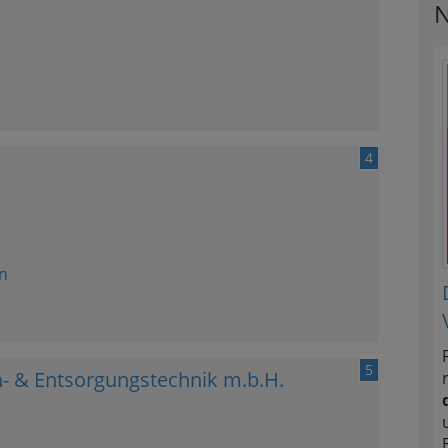
N
4
n
5
n- & Entsorgungstechnik m.b.H.