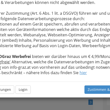
 & Verarbeitungen können nicht abgewählt werden.
rer Zustimmung (Art. 6 Abs. 1 lit. a DSGVO) führen wir und 
h online bestellen kann,
 folgende Datenverarbeitungsprozesse durch:
.
tionen auf einem Gerät speichern, abrufen und verarbeiten
iten von Geräteinformationen welche aktiv durch das Endg
telt werden, Webanalyse, Webseiten-Optimierung, Anzeige
r (embed) Inhalte, Personalisierung von Werbung und Inhal
lisierte Werbung auf Basis von Login-Daten, Werbeerfolg
2
T
OGraz Werbefrei
bieten wir darüber hinaus um € 4,99/Mona
gfreie'
Alternative, welche die Datenverarbeitungen im Zuge
D
 von info-graz.at von vornherein auf das unbedingt notwen
beschränkt – nähere Infos dazu finden Sie
hier
n
llungen
Login
Zustimmen &
3