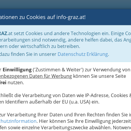
tionen zu Cookies auf info-graz.at!
B
F
G
B
GEN
LOGS
OTOS
ASTRONOMIE
RANCHEN
RAZ
.at setzt Cookies und andere Technologien ein. Einige C
Der Handel nach WKO-Gliederung
Foto-und Optik- & Medizinproduktehandel
rarbeitungen sind notwendig, andere helfen dabei, das An
ern oder wirtschaftlich zu betreiben.
 dazu finden Sie in unserer
Datenschutz Erklärung
.
N
. Geräte
er
Einwilligung
('Zustimmen & Weiter') zur Verwendung von
enbezogenen Daten für Werbung
können Sie unsere Seite
rei
nutzen.
Alle Bezirke
chließt die Verarbeitung von Daten wie IP-Adresse, Cookies 
1
Vertriebsgesellschaft m.b.H. & Co.KG. -
n Identifiern außerhalb der EU (u.a. USA) ein.
 zur Verarbeitung Ihrer Daten und Ihren Rechten finden Sie i
hutzinformation
. Hier können Sie Ihre Einwilligung jederzeit
fen sowie einzelne Verarbeitungszwecke abwählen. Notwen