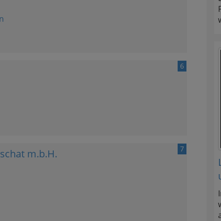
n
6
7
schat m.b.H.