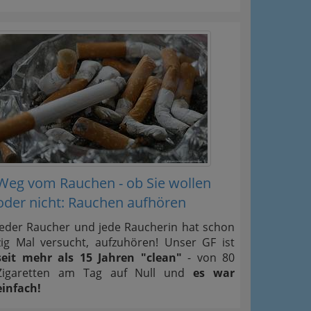
Weg vom Rauchen - ob Sie wollen
oder nicht: Rauchen aufhören
Jeder Raucher und jede Raucherin hat schon
zig Mal versucht, aufzuhören! Unser GF ist
seit mehr als 15 Jahren "clean"
- von 80
Zigaretten am Tag auf Null und
es war
einfach!