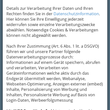
Details zur Verarbeitung Ihrer Daten und Ihren
Rechten finden Sie in der
Datenschutzinformation
.
Kontaktaufnahme
Hier können Sie Ihre Einwilligung jederzeit
widerrufen sowie einzelne Verarbeitungszwecke
Um die Info-Graz Firmen
vor Spam-Mails zu
abwählen. Notwendige Cookies & Verarbeitungen
bewahren
, verwenden wir an dieser Stelle zur
können nicht abgewählt werden.
Übermittlung Ihrer Nachricht ein sicheres
Formular. Ihre Nachricht wird nach dem
Nach Ihrer Zustimmung (Art. 6 Abs. 1 lit. a DSGVO)
Absenden umgehend per Mail an das
führen wir und unsere Partner folgende
Unternehmen Dr. Michael Raimund Mandak
Datenverarbeitungsprozesse durch:
weitergeleitet.
Informationen auf einem Gerät speichern, abrufen
und verarbeiten, Verarbeiten von
Mein Name
Geräteinformationen welche aktiv durch das
Endgerät übermittelt werden, Webanalyse,
Webseiten-Optimierung, Anzeigen externer (embed)
Meine Email Adresse
Inhalte, Personalisierung von Werbung und
Inhalten, Personalisierte Werbung auf Basis von
Login-Daten, Werbeerfolgsmessung
Mein Betreff