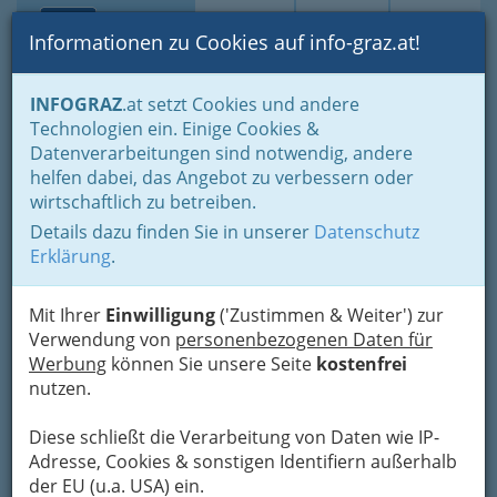
Toggle navi
Suche
Login
Menü
Informationen zu Cookies auf info-graz.at!
Home
Branchen
Einkaufen & Schenken - der Handel
INFOGRAZ
.at setzt Cookies und andere
Der Handel nach WKO-Gliederung
Technologien ein. Einige Cookies &
Foto-und Optik- & Medizinproduktehandel
Datenverarbeitungen sind notwendig, andere
Elektro-med. Apparate bzw. Geräte
helfen dabei, das Angebot zu verbessern oder
Dr. Michael Raimund
Nav
wirtschaftlich zu betreiben.
Mandak
Details dazu finden Sie in unserer
Datenschutz
Erklärung
.
Auersperggasse 15, 8010 Graz
+43 316 325 135
Mit Ihrer
Einwilligung
('Zustimmen & Weiter') zur
+43 316 325 135-16
Verwendung von
personenbezogenen Daten für
Werbung
können Sie unsere Seite
kostenfrei
nutzen.
Karte
Diese schließt die Verarbeitung von Daten wie IP-
Adresse, Cookies & sonstigen Identifiern außerhalb
der EU (u.a. USA) ein.
Adresse mit Google Maps anschauen