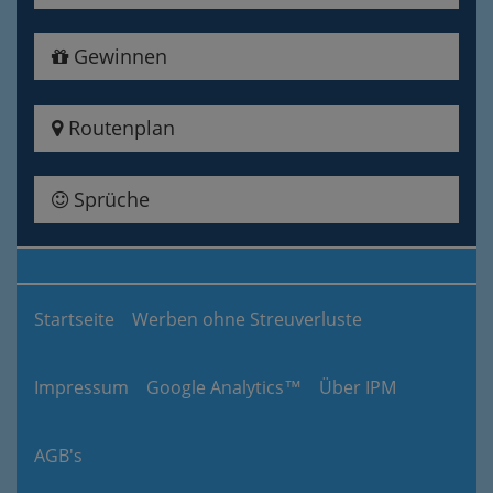
Gewinnen
Routenplan
Sprüche
Startseite
Werben ohne Streuverluste
Impressum
Google Analytics™
Über IPM
AGB's