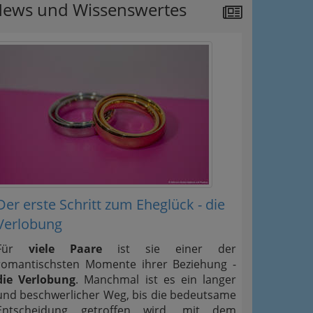
ews und Wissenswertes
Der erste Schritt zum Eheglück - die
Verlobung
Für
viele Paare
ist sie einer der
romantischsten Momente ihrer Beziehung -
die Verlobung
. Manchmal ist es ein langer
und beschwerlicher Weg, bis die bedeutsame
Entscheidung getroffen wird, mit dem