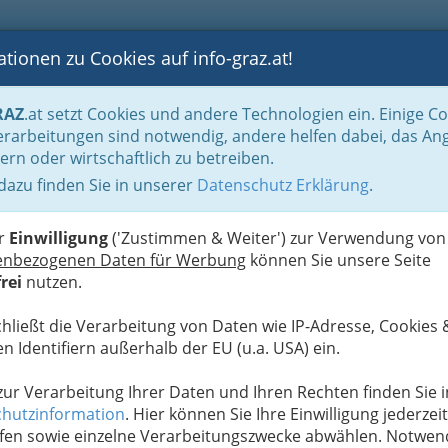
tionen zu Cookies auf info-graz.at!
B
F
G
B
GEN
LOGS
OTOS
ASTRONOMIE
RANCHEN
RAZ
.at setzt Cookies und andere Technologien ein. Einige C
Der Handel nach WKO-Gliederung
Foto-und Optik- & Medizinproduktehandel
rarbeitungen sind notwendig, andere helfen dabei, das An
ern oder wirtschaftlich zu betreiben.
 dazu finden Sie in unserer
Datenschutz Erklärung
.
N
er
Einwilligung
('Zustimmen & Weiter') zur Verwendung von
enbezogenen Daten für Werbung
können Sie unsere Seite
rei
nutzen.
chließt die Verarbeitung von Daten wie IP-Adresse, Cookies 
n Identifiern außerhalb der EU (u.a. USA) ein.
 zur Verarbeitung Ihrer Daten und Ihren Rechten finden Sie i
hutzinformation
. Hier können Sie Ihre Einwilligung jederzeit
fen sowie einzelne Verarbeitungszwecke abwählen. Notwen