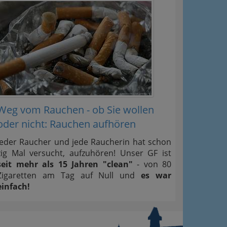
Weg vom Rauchen - ob Sie wollen
oder nicht: Rauchen aufhören
Jeder Raucher und jede Raucherin hat schon
zig Mal versucht, aufzuhören! Unser GF ist
seit mehr als 15 Jahren "clean"
- von 80
Zigaretten am Tag auf Null und
es war
einfach!