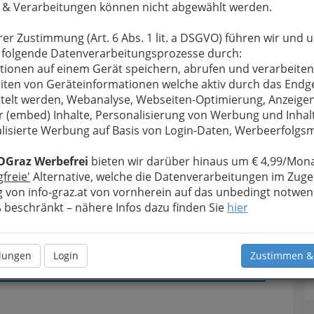
 & Verarbeitungen können nicht abgewählt werden.
u bewahren
, verwenden wir an dieser Stelle zur
rer Zustimmung (Art. 6 Abs. 1 lit. a DSGVO) führen wir und 
Formular. Ihre Nachricht wird nach dem Absenden
 folgende Datenverarbeitungsprozesse durch:
einhard Scheucher weitergeleitet.
tionen auf einem Gerät speichern, abrufen und verarbeiten
iten von Geräteinformationen welche aktiv durch das Endg
Meine Nachricht
telt werden, Webanalyse, Webseiten-Optimierung, Anzeige
r (embed) Inhalte, Personalisierung von Werbung und Inhal
lisierte Werbung auf Basis von Login-Daten, Werbeerfolg
T
OGraz Werbefrei
bieten wir darüber hinaus um € 4,99/Mona
gfreie'
Alternative, welche die Datenverarbeitungen im Zuge
D
 von info-graz.at von vornherein auf das unbedingt notwen
beschränkt – nähere Infos dazu finden Sie
hier
Meine Nachricht senden
llungen
Login
Zustimmen &